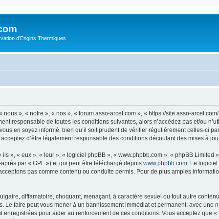
.com
rvation d'Engins Thermiques
 nous », « notre », « nos », « forum.asso-arcet.com », « https://site.asso-arcet.c
ment responsable de toutes les conditions suivantes, alors n’accédez pas et/ou n’u
vous en soyez informé, bien qu’il soit prudent de vérifier régulièrement celles-ci p
 acceptez d’être légalement responsable des conditions découlant des mises à jour
ls », « eux », « leur », « logiciel phpBB », « www.phpbb.com », « phpBB Limited »,
-après par « GPL ») et qui peut être téléchargé depuis
www.phpbb.com
. Le logicie
acceptons pas comme contenu ou conduite permis. Pour de plus amples informations
lgaire, diffamatoire, choquant, menaçant, à caractère sexuel ou tout autre contenu 
s. Le faire peut vous mener à un bannissement immédiat et permanent, avec une noti
t enregistrées pour aider au renforcement de ces conditions. Vous acceptez que «