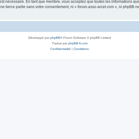
 est nécessaire. En tant que membre, vous acceptez que toutes les informations qu
une tierce partie sans votre consentement, ni « forum.asso-arcet.com », ni phpBB 
Développé par
phpBB
® Forum Software © phpBB Limited
Traduit par
phpBB-fr.com
Confidentialité
|
Conditions