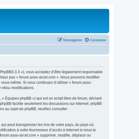
S’enregistrer
Connexion
om/PhpBB3.3.3 »), vous acceptez d’être légalement responsable
tilisez pas « forum.asso-arcet.com ». Nous pouvons modifier
ar vous-même. Si vous continuez d’utiliser « forum.asso-
 et/ou modifications.
 « Équipes phpBB ») qui est un script libre de forum, déclaré
l phpBB facilite seulement les discussions sur Internet. phpBB
 au sujet de phpBB, veuillez consulter :
qui peut transgresser les lois de votre pays, du pays où
fication à votre fournisseur d’accès à Internet si nous le
 forum.asso-arcet.com » supprime, modifie, déplace ou