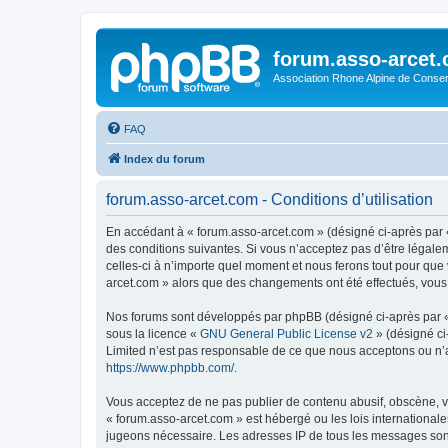
forum.asso-arcet
Association Rhone Alpine de Conse
FAQ
Index du forum
forum.asso-arcet.com - Conditions d’utilisation
En accédant à « forum.asso-arcet.com » (désigné ci-après par «
des conditions suivantes. Si vous n’acceptez pas d’être légale
celles-ci à n’importe quel moment et nous ferons tout pour que 
arcet.com » alors que des changements ont été effectués, vous
Nos forums sont développés par phpBB (désigné ci-après par « i
sous la licence «
GNU General Public License v2
» (désigné ci
Limited n’est pas responsable de ce que nous acceptons ou n’
https://www.phpbb.com/
.
Vous acceptez de ne pas publier de contenu abusif, obscène, vu
« forum.asso-arcet.com » est hébergé ou les lois internationale
jugeons nécessaire. Les adresses IP de tous les messages son