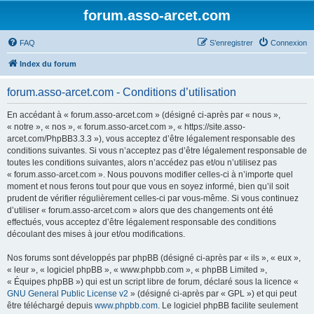
forum.asso-arcet.com
FAQ
S’enregistrer
Connexion
Index du forum
forum.asso-arcet.com - Conditions d’utilisation
En accédant à « forum.asso-arcet.com » (désigné ci-après par « nous »,
« notre », « nos », « forum.asso-arcet.com », « https://site.asso-
arcet.com/PhpBB3.3.3 »), vous acceptez d’être légalement responsable des
conditions suivantes. Si vous n’acceptez pas d’être légalement responsable de
toutes les conditions suivantes, alors n’accédez pas et/ou n’utilisez pas
« forum.asso-arcet.com ». Nous pouvons modifier celles-ci à n’importe quel
moment et nous ferons tout pour que vous en soyez informé, bien qu’il soit
prudent de vérifier régulièrement celles-ci par vous-même. Si vous continuez
d’utiliser « forum.asso-arcet.com » alors que des changements ont été
effectués, vous acceptez d’être légalement responsable des conditions
découlant des mises à jour et/ou modifications.
Nos forums sont développés par phpBB (désigné ci-après par « ils », « eux »,
« leur », « logiciel phpBB », « www.phpbb.com », « phpBB Limited »,
« Équipes phpBB ») qui est un script libre de forum, déclaré sous la licence «
GNU General Public License v2
» (désigné ci-après par « GPL ») et qui peut
être téléchargé depuis
www.phpbb.com
. Le logiciel phpBB facilite seulement