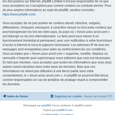
les discussions sur Internet. phpBB Limited n’est pas responsable de ce que
nous acceptons ou n’acceptons pas comme contenu ou conduite permis. Pour
de plus amples informations au sujet de phpBB, veuillez consulter :
https://www.phpbb.com/
.
Vous acceptez de ne pas publier de contenu abusif, obscène, vulgaire,
diffamatoire, choquant, menaçant, à caractère sexuel ou tout autre contenu qui
peut transgresser les lois de votre pays, du pays où « forum.asso-arcet.com »
est hébergé ou les lois internationales. Le faire peut vous mener à un
bannissement immédiat et permanent, avec une notification à votre fournisseur
d’accès à Internet si nous le jugeons nécessaire. Les adresses IP de tous les
messages sont enregistrées pour aider au renforcement de ces conditions.
Vous acceptez que « forum.asso-arcet.com » supprime, modifie, déplace ou
verrouille n’importe quel sujet lorsque nous estimons que cela est nécessaire.
En tant que membre, vous acceptez que toutes les informations que vous avez
saisies soient stockées dans notre base de données. Bien que ces
informations ne soient pas diffusées à une tierce partie sans votre
consentement, ni « forum.asso-arcet.com », ni phpBB ne pourront être tenus
comme responsables en cas de tentative de piratage visant à compromettre
les données.
Index du forum
Supprimer les cookies
Heures au format
UTC
Développé par
phpBB
® Forum Software © phpBB Limited
Traduit par
phpBB-fr.com
Confidentialité
|
Conditions