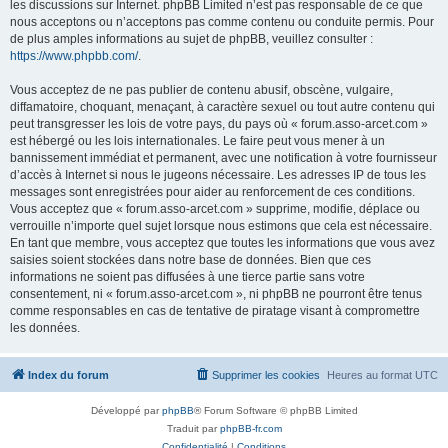
les discussions sur Internet. phpBB Limited n’est pas responsable de ce que
nous acceptons ou n’acceptons pas comme contenu ou conduite permis. Pour
de plus amples informations au sujet de phpBB, veuillez consulter :
https://www.phpbb.com/
.
Vous acceptez de ne pas publier de contenu abusif, obscène, vulgaire,
diffamatoire, choquant, menaçant, à caractère sexuel ou tout autre contenu qui
peut transgresser les lois de votre pays, du pays où « forum.asso-arcet.com »
est hébergé ou les lois internationales. Le faire peut vous mener à un
bannissement immédiat et permanent, avec une notification à votre fournisseur
d’accès à Internet si nous le jugeons nécessaire. Les adresses IP de tous les
messages sont enregistrées pour aider au renforcement de ces conditions.
Vous acceptez que « forum.asso-arcet.com » supprime, modifie, déplace ou
verrouille n’importe quel sujet lorsque nous estimons que cela est nécessaire.
En tant que membre, vous acceptez que toutes les informations que vous avez
saisies soient stockées dans notre base de données. Bien que ces
informations ne soient pas diffusées à une tierce partie sans votre
consentement, ni « forum.asso-arcet.com », ni phpBB ne pourront être tenus
comme responsables en cas de tentative de piratage visant à compromettre
les données.
Index du forum
Supprimer les cookies
Heures au format
UTC
Développé par
phpBB
® Forum Software © phpBB Limited
Traduit par
phpBB-fr.com
Confidentialité
|
Conditions