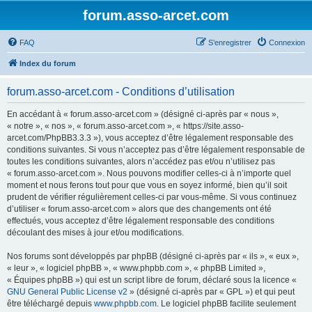
forum.asso-arcet.com
FAQ
S’enregistrer
Connexion
Index du forum
forum.asso-arcet.com - Conditions d’utilisation
En accédant à « forum.asso-arcet.com » (désigné ci-après par « nous »,
« notre », « nos », « forum.asso-arcet.com », « https://site.asso-
arcet.com/PhpBB3.3.3 »), vous acceptez d’être légalement responsable des
conditions suivantes. Si vous n’acceptez pas d’être légalement responsable de
toutes les conditions suivantes, alors n’accédez pas et/ou n’utilisez pas
« forum.asso-arcet.com ». Nous pouvons modifier celles-ci à n’importe quel
moment et nous ferons tout pour que vous en soyez informé, bien qu’il soit
prudent de vérifier régulièrement celles-ci par vous-même. Si vous continuez
d’utiliser « forum.asso-arcet.com » alors que des changements ont été
effectués, vous acceptez d’être légalement responsable des conditions
découlant des mises à jour et/ou modifications.
Nos forums sont développés par phpBB (désigné ci-après par « ils », « eux »,
« leur », « logiciel phpBB », « www.phpbb.com », « phpBB Limited »,
« Équipes phpBB ») qui est un script libre de forum, déclaré sous la licence «
GNU General Public License v2
» (désigné ci-après par « GPL ») et qui peut
être téléchargé depuis
www.phpbb.com
. Le logiciel phpBB facilite seulement