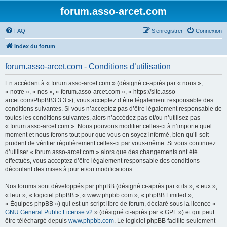
forum.asso-arcet.com
FAQ
S’enregistrer
Connexion
Index du forum
forum.asso-arcet.com - Conditions d’utilisation
En accédant à « forum.asso-arcet.com » (désigné ci-après par « nous »,
« notre », « nos », « forum.asso-arcet.com », « https://site.asso-
arcet.com/PhpBB3.3.3 »), vous acceptez d’être légalement responsable des
conditions suivantes. Si vous n’acceptez pas d’être légalement responsable de
toutes les conditions suivantes, alors n’accédez pas et/ou n’utilisez pas
« forum.asso-arcet.com ». Nous pouvons modifier celles-ci à n’importe quel
moment et nous ferons tout pour que vous en soyez informé, bien qu’il soit
prudent de vérifier régulièrement celles-ci par vous-même. Si vous continuez
d’utiliser « forum.asso-arcet.com » alors que des changements ont été
effectués, vous acceptez d’être légalement responsable des conditions
découlant des mises à jour et/ou modifications.
Nos forums sont développés par phpBB (désigné ci-après par « ils », « eux »,
« leur », « logiciel phpBB », « www.phpbb.com », « phpBB Limited »,
« Équipes phpBB ») qui est un script libre de forum, déclaré sous la licence «
GNU General Public License v2
» (désigné ci-après par « GPL ») et qui peut
être téléchargé depuis
www.phpbb.com
. Le logiciel phpBB facilite seulement