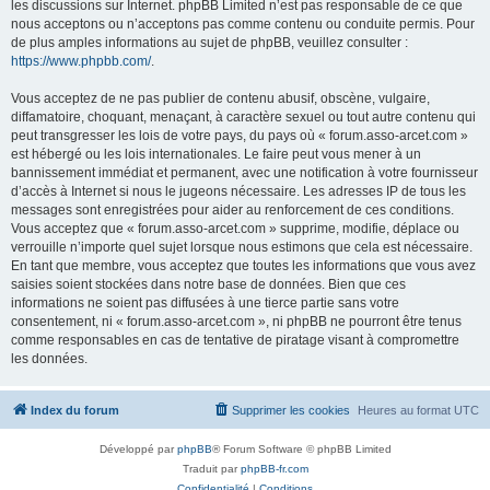
les discussions sur Internet. phpBB Limited n’est pas responsable de ce que
nous acceptons ou n’acceptons pas comme contenu ou conduite permis. Pour
de plus amples informations au sujet de phpBB, veuillez consulter :
https://www.phpbb.com/
.
Vous acceptez de ne pas publier de contenu abusif, obscène, vulgaire,
diffamatoire, choquant, menaçant, à caractère sexuel ou tout autre contenu qui
peut transgresser les lois de votre pays, du pays où « forum.asso-arcet.com »
est hébergé ou les lois internationales. Le faire peut vous mener à un
bannissement immédiat et permanent, avec une notification à votre fournisseur
d’accès à Internet si nous le jugeons nécessaire. Les adresses IP de tous les
messages sont enregistrées pour aider au renforcement de ces conditions.
Vous acceptez que « forum.asso-arcet.com » supprime, modifie, déplace ou
verrouille n’importe quel sujet lorsque nous estimons que cela est nécessaire.
En tant que membre, vous acceptez que toutes les informations que vous avez
saisies soient stockées dans notre base de données. Bien que ces
informations ne soient pas diffusées à une tierce partie sans votre
consentement, ni « forum.asso-arcet.com », ni phpBB ne pourront être tenus
comme responsables en cas de tentative de piratage visant à compromettre
les données.
Index du forum
Supprimer les cookies
Heures au format
UTC
Développé par
phpBB
® Forum Software © phpBB Limited
Traduit par
phpBB-fr.com
Confidentialité
|
Conditions