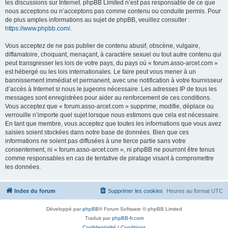
les discussions sur Internet. phpBB Limited n’est pas responsable de ce que
nous acceptons ou n’acceptons pas comme contenu ou conduite permis. Pour
de plus amples informations au sujet de phpBB, veuillez consulter :
https://www.phpbb.com/
.
Vous acceptez de ne pas publier de contenu abusif, obscène, vulgaire,
diffamatoire, choquant, menaçant, à caractère sexuel ou tout autre contenu qui
peut transgresser les lois de votre pays, du pays où « forum.asso-arcet.com »
est hébergé ou les lois internationales. Le faire peut vous mener à un
bannissement immédiat et permanent, avec une notification à votre fournisseur
d’accès à Internet si nous le jugeons nécessaire. Les adresses IP de tous les
messages sont enregistrées pour aider au renforcement de ces conditions.
Vous acceptez que « forum.asso-arcet.com » supprime, modifie, déplace ou
verrouille n’importe quel sujet lorsque nous estimons que cela est nécessaire.
En tant que membre, vous acceptez que toutes les informations que vous avez
saisies soient stockées dans notre base de données. Bien que ces
informations ne soient pas diffusées à une tierce partie sans votre
consentement, ni « forum.asso-arcet.com », ni phpBB ne pourront être tenus
comme responsables en cas de tentative de piratage visant à compromettre
les données.
Index du forum
Supprimer les cookies
Heures au format
UTC
Développé par
phpBB
® Forum Software © phpBB Limited
Traduit par
phpBB-fr.com
Confidentialité
|
Conditions