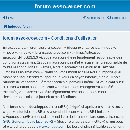
forum.asso-arcet.com
FAQ
S’enregistrer
Connexion
Index du forum
forum.asso-arcet.com - Conditions d’utilisation
En accédant à « forum.asso-arcet.com » (désigné ci-après par « nous »,
« notre », « nos », « forum.asso-arcet.com », « https://site.asso-
arcet.com/PhpBB3.3.3 »), vous acceptez d’être légalement responsable des
conditions suivantes. Si vous n’acceptez pas d’être légalement responsable de
toutes les conditions suivantes, alors n’accédez pas et/ou n’utilisez pas
« forum.asso-arcet.com ». Nous pouvons modifier celles-ci à n’importe quel
moment et nous ferons tout pour que vous en soyez informé, bien qu’il soit
prudent de vérifier régulièrement celles-ci par vous-même. Si vous continuez
d’utiliser « forum.asso-arcet.com » alors que des changements ont été
effectués, vous acceptez d’être légalement responsable des conditions
découlant des mises à jour et/ou modifications.
Nos forums sont développés par phpBB (désigné ci-après par « ils », « eux »,
« leur », « logiciel phpBB », « www.phpbb.com », « phpBB Limited »,
« Équipes phpBB ») qui est un script libre de forum, déclaré sous la licence «
GNU General Public License v2
» (désigné ci-après par « GPL ») et qui peut
être téléchargé depuis
www.phpbb.com
. Le logiciel phpBB facilite seulement