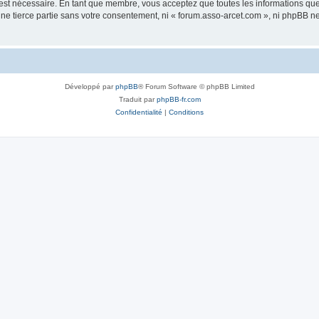
 est nécessaire. En tant que membre, vous acceptez que toutes les informations qu
une tierce partie sans votre consentement, ni « forum.asso-arcet.com », ni phpBB 
Développé par
phpBB
® Forum Software © phpBB Limited
Traduit par
phpBB-fr.com
Confidentialité
|
Conditions