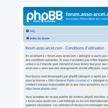
forum.asso-arcet
Association Rhone Alpine de Conse
FAQ
Index du forum
forum.asso-arcet.com - Conditions d’utilisation
En accédant à « forum.asso-arcet.com » (désigné ci-après par «
des conditions suivantes. Si vous n’acceptez pas d’être légale
celles-ci à n’importe quel moment et nous ferons tout pour que 
arcet.com » alors que des changements ont été effectués, vous
Nos forums sont développés par phpBB (désigné ci-après par « i
sous la licence «
GNU General Public License v2
» (désigné ci
Limited n’est pas responsable de ce que nous acceptons ou n’
https://www.phpbb.com/
.
Vous acceptez de ne pas publier de contenu abusif, obscène, vu
« forum.asso-arcet.com » est hébergé ou les lois internationale
jugeons nécessaire. Les adresses IP de tous les messages son