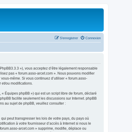
S’enregistrer
Connexion
om/PhpBB3.3.3 »), vous acceptez d’être légalement responsable
tilisez pas « forum.asso-arcet.com ». Nous pouvons modifier
ar vous-même. Si vous continuez d’utiliser « forum.asso-
 et/ou modifications.
 « Équipes phpBB ») qui est un script libre de forum, déclaré
l phpBB facilite seulement les discussions sur Internet. phpBB
 au sujet de phpBB, veuillez consulter :
qui peut transgresser les lois de votre pays, du pays où
fication à votre fournisseur d’accès à Internet si nous le
 forum.asso-arcet.com » supprime, modifie, déplace ou