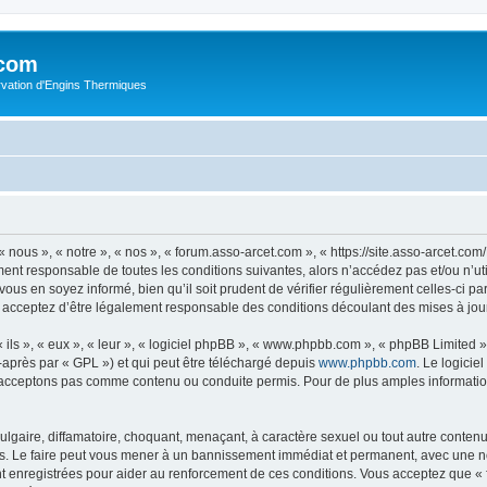
.com
rvation d'Engins Thermiques
 nous », « notre », « nos », « forum.asso-arcet.com », « https://site.asso-arcet.c
ment responsable de toutes les conditions suivantes, alors n’accédez pas et/ou n’u
vous en soyez informé, bien qu’il soit prudent de vérifier régulièrement celles-ci p
 acceptez d’être légalement responsable des conditions découlant des mises à jour
ls », « eux », « leur », « logiciel phpBB », « www.phpbb.com », « phpBB Limited »,
-après par « GPL ») et qui peut être téléchargé depuis
www.phpbb.com
. Le logicie
acceptons pas comme contenu ou conduite permis. Pour de plus amples informations
lgaire, diffamatoire, choquant, menaçant, à caractère sexuel ou tout autre contenu 
s. Le faire peut vous mener à un bannissement immédiat et permanent, avec une noti
t enregistrées pour aider au renforcement de ces conditions. Vous acceptez que «