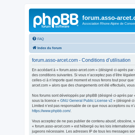
forum.asso-arcet
Association Rhone Alpine de Conse
FAQ
Index du forum
forum.asso-arcet.com - Conditions d’utilisation
En accédant à « forum.asso-arcet.com » (désigné ci-après par «
des conditions suivantes. Si vous n’acceptez pas d’être légale
celles-ci à n’importe quel moment et nous ferons tout pour que 
arcet.com » alors que des changements ont été effectués, vous
Nos forums sont développés par phpBB (désigné ci-après par « i
sous la licence «
GNU General Public License v2
» (désigné ci
Limited n’est pas responsable de ce que nous acceptons ou n’
https://www.phpbb.com/
.
Vous acceptez de ne pas publier de contenu abusif, obscène, vu
« forum.asso-arcet.com » est hébergé ou les lois internationale
jugeons nécessaire. Les adresses IP de tous les messages son