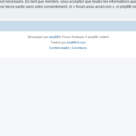
 est nécessaire. En tant que membre, vous acceptez que toutes les informations qu
une tierce partie sans votre consentement, ni « forum.asso-arcet.com », ni phpBB 
Développé par
phpBB
® Forum Software © phpBB Limited
Traduit par
phpBB-fr.com
Confidentialité
|
Conditions