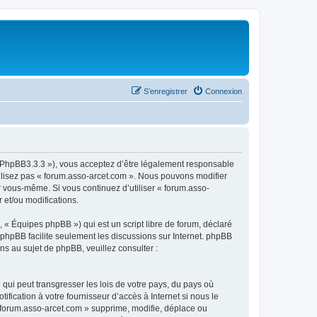
S’enregistrer
Connexion
om/PhpBB3.3.3 »), vous acceptez d’être légalement responsable
tilisez pas « forum.asso-arcet.com ». Nous pouvons modifier
ar vous-même. Si vous continuez d’utiliser « forum.asso-
 et/ou modifications.
 « Équipes phpBB ») qui est un script libre de forum, déclaré
l phpBB facilite seulement les discussions sur Internet. phpBB
 au sujet de phpBB, veuillez consulter :
qui peut transgresser les lois de votre pays, du pays où
fication à votre fournisseur d’accès à Internet si nous le
 forum.asso-arcet.com » supprime, modifie, déplace ou