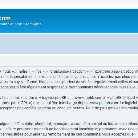
.com
rvation d'Engins Thermiques
 nous », « notre », « nos », « forum.asso-arcet.com », « https://site.asso-arcet.c
ment responsable de toutes les conditions suivantes, alors n’accédez pas et/ou n’u
vous en soyez informé, bien qu’il soit prudent de vérifier régulièrement celles-ci p
 acceptez d’être légalement responsable des conditions découlant des mises à jour
ls », « eux », « leur », « logiciel phpBB », « www.phpbb.com », « phpBB Limited »,
-après par « GPL ») et qui peut être téléchargé depuis
www.phpbb.com
. Le logicie
acceptons pas comme contenu ou conduite permis. Pour de plus amples informations
lgaire, diffamatoire, choquant, menaçant, à caractère sexuel ou tout autre contenu 
s. Le faire peut vous mener à un bannissement immédiat et permanent, avec une noti
t enregistrées pour aider au renforcement de ces conditions. Vous acceptez que «