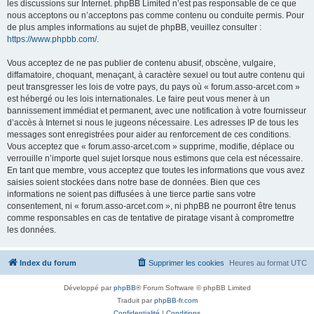
les discussions sur Internet. phpBB Limited n’est pas responsable de ce que
nous acceptons ou n’acceptons pas comme contenu ou conduite permis. Pour
de plus amples informations au sujet de phpBB, veuillez consulter :
https://www.phpbb.com/
.
Vous acceptez de ne pas publier de contenu abusif, obscène, vulgaire,
diffamatoire, choquant, menaçant, à caractère sexuel ou tout autre contenu qui
peut transgresser les lois de votre pays, du pays où « forum.asso-arcet.com »
est hébergé ou les lois internationales. Le faire peut vous mener à un
bannissement immédiat et permanent, avec une notification à votre fournisseur
d’accès à Internet si nous le jugeons nécessaire. Les adresses IP de tous les
messages sont enregistrées pour aider au renforcement de ces conditions.
Vous acceptez que « forum.asso-arcet.com » supprime, modifie, déplace ou
verrouille n’importe quel sujet lorsque nous estimons que cela est nécessaire.
En tant que membre, vous acceptez que toutes les informations que vous avez
saisies soient stockées dans notre base de données. Bien que ces
informations ne soient pas diffusées à une tierce partie sans votre
consentement, ni « forum.asso-arcet.com », ni phpBB ne pourront être tenus
comme responsables en cas de tentative de piratage visant à compromettre
les données.
Index du forum
Supprimer les cookies
Heures au format
UTC
Développé par
phpBB
® Forum Software © phpBB Limited
Traduit par
phpBB-fr.com
Confidentialité
|
Conditions