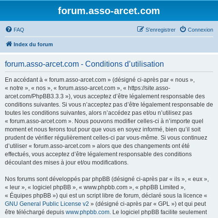
forum.asso-arcet.com
FAQ
S’enregistrer
Connexion
Index du forum
forum.asso-arcet.com - Conditions d’utilisation
En accédant à « forum.asso-arcet.com » (désigné ci-après par « nous »,
« notre », « nos », « forum.asso-arcet.com », « https://site.asso-
arcet.com/PhpBB3.3.3 »), vous acceptez d’être légalement responsable des
conditions suivantes. Si vous n’acceptez pas d’être légalement responsable de
toutes les conditions suivantes, alors n’accédez pas et/ou n’utilisez pas
« forum.asso-arcet.com ». Nous pouvons modifier celles-ci à n’importe quel
moment et nous ferons tout pour que vous en soyez informé, bien qu’il soit
prudent de vérifier régulièrement celles-ci par vous-même. Si vous continuez
d’utiliser « forum.asso-arcet.com » alors que des changements ont été
effectués, vous acceptez d’être légalement responsable des conditions
découlant des mises à jour et/ou modifications.
Nos forums sont développés par phpBB (désigné ci-après par « ils », « eux »,
« leur », « logiciel phpBB », « www.phpbb.com », « phpBB Limited »,
« Équipes phpBB ») qui est un script libre de forum, déclaré sous la licence «
GNU General Public License v2
» (désigné ci-après par « GPL ») et qui peut
être téléchargé depuis
www.phpbb.com
. Le logiciel phpBB facilite seulement