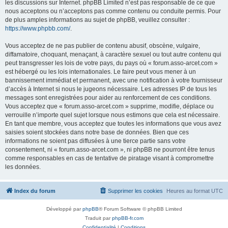
les discussions sur Internet. phpBB Limited n’est pas responsable de ce que
nous acceptons ou n’acceptons pas comme contenu ou conduite permis. Pour
de plus amples informations au sujet de phpBB, veuillez consulter :
https://www.phpbb.com/
.
Vous acceptez de ne pas publier de contenu abusif, obscène, vulgaire,
diffamatoire, choquant, menaçant, à caractère sexuel ou tout autre contenu qui
peut transgresser les lois de votre pays, du pays où « forum.asso-arcet.com »
est hébergé ou les lois internationales. Le faire peut vous mener à un
bannissement immédiat et permanent, avec une notification à votre fournisseur
d’accès à Internet si nous le jugeons nécessaire. Les adresses IP de tous les
messages sont enregistrées pour aider au renforcement de ces conditions.
Vous acceptez que « forum.asso-arcet.com » supprime, modifie, déplace ou
verrouille n’importe quel sujet lorsque nous estimons que cela est nécessaire.
En tant que membre, vous acceptez que toutes les informations que vous avez
saisies soient stockées dans notre base de données. Bien que ces
informations ne soient pas diffusées à une tierce partie sans votre
consentement, ni « forum.asso-arcet.com », ni phpBB ne pourront être tenus
comme responsables en cas de tentative de piratage visant à compromettre
les données.
Index du forum
Supprimer les cookies
Heures au format
UTC
Développé par
phpBB
® Forum Software © phpBB Limited
Traduit par
phpBB-fr.com
Confidentialité
|
Conditions