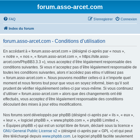
forum.asso-arcet.com
FAQ
S’enregistrer
Connexion
Index du forum
forum.asso-arcet.com - Conditions d’utilisation
En accédant à « forum.asso-arcet.com » (désigné ci-après par « nous »,
« notre », « nos », « forum.asso-arcet.com », « https://site.asso-
arcet.com/PhpBB3.3.3 »), vous acceptez d’être légalement responsable des
conditions suivantes. Si vous n’acceptez pas d’être légalement responsable de
toutes les conditions suivantes, alors n’accédez pas et/ou n’utilisez pas
« forum.asso-arcet.com ». Nous pouvons modifier celles-ci à n’importe quel
moment et nous ferons tout pour que vous en soyez informé, bien qu’il soit
prudent de vérifier régulièrement celles-ci par vous-même. Si vous continuez
d’utiliser « forum.asso-arcet.com » alors que des changements ont été
effectués, vous acceptez d’être légalement responsable des conditions
découlant des mises à jour et/ou modifications.
Nos forums sont développés par phpBB (désigné ci-après par « ils », « eux »,
« leur », « logiciel phpBB », « www.phpbb.com », « phpBB Limited »,
« Équipes phpBB ») qui est un script libre de forum, déclaré sous la licence «
GNU General Public License v2
» (désigné ci-après par « GPL ») et qui peut
être téléchargé depuis
www.phpbb.com
. Le logiciel phpBB facilite seulement