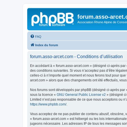
forum.asso-arcet
Association Rhone Alpine de Conse
FAQ
Index du forum
forum.asso-arcet.com - Conditions d’utilisation
En accédant à « forum.asso-arcet.com » (désigné ci-après par «
des conditions suivantes. Si vous n’acceptez pas d’être légale
celles-ci à n’importe quel moment et nous ferons tout pour que 
arcet.com » alors que des changements ont été effectués, vous
Nos forums sont développés par phpBB (désigné ci-après par « i
sous la licence «
GNU General Public License v2
» (désigné ci
Limited n’est pas responsable de ce que nous acceptons ou n’
https://www.phpbb.com/
.
Vous acceptez de ne pas publier de contenu abusif, obscène, vu
« forum.asso-arcet.com » est hébergé ou les lois internationale
jugeons nécessaire. Les adresses IP de tous les messages son