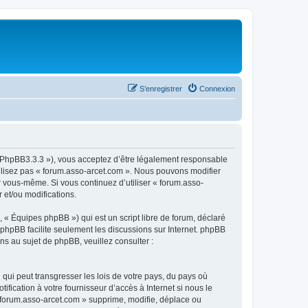
S’enregistrer
Connexion
om/PhpBB3.3.3 »), vous acceptez d’être légalement responsable
tilisez pas « forum.asso-arcet.com ». Nous pouvons modifier
ar vous-même. Si vous continuez d’utiliser « forum.asso-
 et/ou modifications.
 « Équipes phpBB ») qui est un script libre de forum, déclaré
l phpBB facilite seulement les discussions sur Internet. phpBB
 au sujet de phpBB, veuillez consulter :
qui peut transgresser les lois de votre pays, du pays où
fication à votre fournisseur d’accès à Internet si nous le
 forum.asso-arcet.com » supprime, modifie, déplace ou