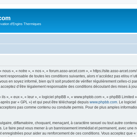
.com
rvation d'Engins Thermiques
 nous », « notre », « nos », « forum.asso-arcet.com », « https://site.asso-arcet.c
ment responsable de toutes les conditions suivantes, alors n’accédez pas et/ou n’u
vous en soyez informé, bien qu’il soit prudent de vérifier régulièrement celles-ci p
 acceptez d’être légalement responsable des conditions découlant des mises à jour
ls », « eux », « leur », « logiciel phpBB », « www.phpbb.com », « phpBB Limited »,
-après par « GPL ») et qui peut être téléchargé depuis
www.phpbb.com
. Le logicie
acceptons pas comme contenu ou conduite permis. Pour de plus amples informations
lgaire, diffamatoire, choquant, menaçant, à caractère sexuel ou tout autre contenu 
s. Le faire peut vous mener à un bannissement immédiat et permanent, avec une noti
t enregistrées pour aider au renforcement de ces conditions. Vous acceptez que «