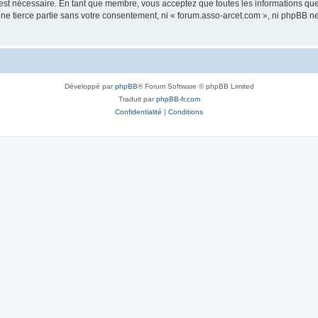
 est nécessaire. En tant que membre, vous acceptez que toutes les informations qu
une tierce partie sans votre consentement, ni « forum.asso-arcet.com », ni phpBB 
Développé par
phpBB
® Forum Software © phpBB Limited
Traduit par
phpBB-fr.com
Confidentialité
|
Conditions