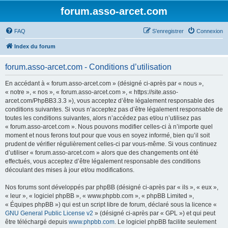
forum.asso-arcet.com
FAQ
S’enregistrer
Connexion
Index du forum
forum.asso-arcet.com - Conditions d’utilisation
En accédant à « forum.asso-arcet.com » (désigné ci-après par « nous »,
« notre », « nos », « forum.asso-arcet.com », « https://site.asso-
arcet.com/PhpBB3.3.3 »), vous acceptez d’être légalement responsable des
conditions suivantes. Si vous n’acceptez pas d’être légalement responsable de
toutes les conditions suivantes, alors n’accédez pas et/ou n’utilisez pas
« forum.asso-arcet.com ». Nous pouvons modifier celles-ci à n’importe quel
moment et nous ferons tout pour que vous en soyez informé, bien qu’il soit
prudent de vérifier régulièrement celles-ci par vous-même. Si vous continuez
d’utiliser « forum.asso-arcet.com » alors que des changements ont été
effectués, vous acceptez d’être légalement responsable des conditions
découlant des mises à jour et/ou modifications.
Nos forums sont développés par phpBB (désigné ci-après par « ils », « eux »,
« leur », « logiciel phpBB », « www.phpbb.com », « phpBB Limited »,
« Équipes phpBB ») qui est un script libre de forum, déclaré sous la licence «
GNU General Public License v2
» (désigné ci-après par « GPL ») et qui peut
être téléchargé depuis
www.phpbb.com
. Le logiciel phpBB facilite seulement