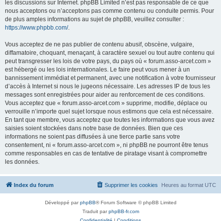
les discussions sur Internet. phpBB Limited n’est pas responsable de ce que
nous acceptons ou n’acceptons pas comme contenu ou conduite permis. Pour
de plus amples informations au sujet de phpBB, veuillez consulter :
https://www.phpbb.com/
.
Vous acceptez de ne pas publier de contenu abusif, obscène, vulgaire,
diffamatoire, choquant, menaçant, à caractère sexuel ou tout autre contenu qui
peut transgresser les lois de votre pays, du pays où « forum.asso-arcet.com »
est hébergé ou les lois internationales. Le faire peut vous mener à un
bannissement immédiat et permanent, avec une notification à votre fournisseur
d’accès à Internet si nous le jugeons nécessaire. Les adresses IP de tous les
messages sont enregistrées pour aider au renforcement de ces conditions.
Vous acceptez que « forum.asso-arcet.com » supprime, modifie, déplace ou
verrouille n’importe quel sujet lorsque nous estimons que cela est nécessaire.
En tant que membre, vous acceptez que toutes les informations que vous avez
saisies soient stockées dans notre base de données. Bien que ces
informations ne soient pas diffusées à une tierce partie sans votre
consentement, ni « forum.asso-arcet.com », ni phpBB ne pourront être tenus
comme responsables en cas de tentative de piratage visant à compromettre
les données.
Index du forum
Supprimer les cookies
Heures au format
UTC
Développé par
phpBB
® Forum Software © phpBB Limited
Traduit par
phpBB-fr.com
Confidentialité
|
Conditions