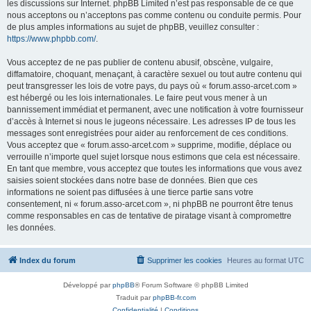
les discussions sur Internet. phpBB Limited n’est pas responsable de ce que
nous acceptons ou n’acceptons pas comme contenu ou conduite permis. Pour
de plus amples informations au sujet de phpBB, veuillez consulter :
https://www.phpbb.com/
.
Vous acceptez de ne pas publier de contenu abusif, obscène, vulgaire,
diffamatoire, choquant, menaçant, à caractère sexuel ou tout autre contenu qui
peut transgresser les lois de votre pays, du pays où « forum.asso-arcet.com »
est hébergé ou les lois internationales. Le faire peut vous mener à un
bannissement immédiat et permanent, avec une notification à votre fournisseur
d’accès à Internet si nous le jugeons nécessaire. Les adresses IP de tous les
messages sont enregistrées pour aider au renforcement de ces conditions.
Vous acceptez que « forum.asso-arcet.com » supprime, modifie, déplace ou
verrouille n’importe quel sujet lorsque nous estimons que cela est nécessaire.
En tant que membre, vous acceptez que toutes les informations que vous avez
saisies soient stockées dans notre base de données. Bien que ces
informations ne soient pas diffusées à une tierce partie sans votre
consentement, ni « forum.asso-arcet.com », ni phpBB ne pourront être tenus
comme responsables en cas de tentative de piratage visant à compromettre
les données.
Index du forum
Supprimer les cookies
Heures au format
UTC
Développé par
phpBB
® Forum Software © phpBB Limited
Traduit par
phpBB-fr.com
Confidentialité
|
Conditions