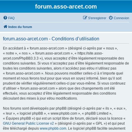
forum.asso-arcet.com
FAQ
S’enregistrer
Connexion
Index du forum
forum.asso-arcet.com - Conditions d’utilisation
En accédant à « forum.asso-arcet.com » (désigné ci-après par « nous »,
« notre », « nos », « forum.asso-arcet.com », « https://site.asso-
arcet.com/PhpBB3.3.3 »), vous acceptez d’être légalement responsable des
conditions suivantes. Si vous n’acceptez pas d’être légalement responsable de
toutes les conditions suivantes, alors n’accédez pas et/ou n’utilisez pas
« forum.asso-arcet.com ». Nous pouvons modifier celles-ci à n’importe quel
moment et nous ferons tout pour que vous en soyez informé, bien qu’il soit
prudent de vérifier régulièrement celles-ci par vous-même. Si vous continuez
d’utiliser « forum.asso-arcet.com » alors que des changements ont été
effectués, vous acceptez d’être légalement responsable des conditions
découlant des mises à jour et/ou modifications.
Nos forums sont développés par phpBB (désigné ci-après par « ils », « eux »,
« leur », « logiciel phpBB », « www.phpbb.com », « phpBB Limited »,
« Équipes phpBB ») qui est un script libre de forum, déclaré sous la licence «
GNU General Public License v2
» (désigné ci-après par « GPL ») et qui peut
être téléchargé depuis
www.phpbb.com
. Le logiciel phpBB facilite seulement