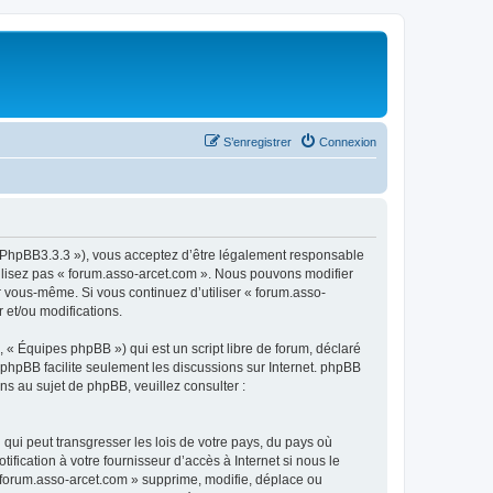
S’enregistrer
Connexion
om/PhpBB3.3.3 »), vous acceptez d’être légalement responsable
tilisez pas « forum.asso-arcet.com ». Nous pouvons modifier
ar vous-même. Si vous continuez d’utiliser « forum.asso-
 et/ou modifications.
 « Équipes phpBB ») qui est un script libre de forum, déclaré
l phpBB facilite seulement les discussions sur Internet. phpBB
 au sujet de phpBB, veuillez consulter :
qui peut transgresser les lois de votre pays, du pays où
fication à votre fournisseur d’accès à Internet si nous le
 forum.asso-arcet.com » supprime, modifie, déplace ou