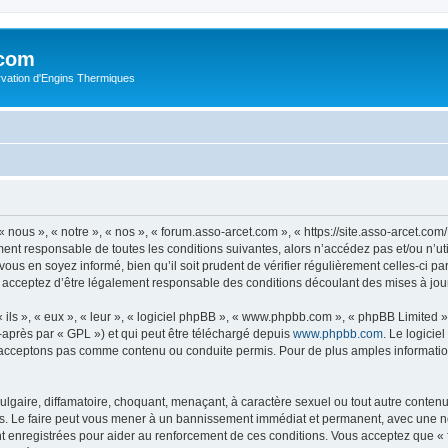
.com
rvation d'Engins Thermiques
 nous », « notre », « nos », « forum.asso-arcet.com », « https://site.asso-arcet.c
ment responsable de toutes les conditions suivantes, alors n’accédez pas et/ou n’u
vous en soyez informé, bien qu’il soit prudent de vérifier régulièrement celles-ci p
 acceptez d’être légalement responsable des conditions découlant des mises à jour
ls », « eux », « leur », « logiciel phpBB », « www.phpbb.com », « phpBB Limited »,
-après par « GPL ») et qui peut être téléchargé depuis
www.phpbb.com
. Le logicie
acceptons pas comme contenu ou conduite permis. Pour de plus amples informations
lgaire, diffamatoire, choquant, menaçant, à caractère sexuel ou tout autre contenu 
s. Le faire peut vous mener à un bannissement immédiat et permanent, avec une noti
t enregistrées pour aider au renforcement de ces conditions. Vous acceptez que «