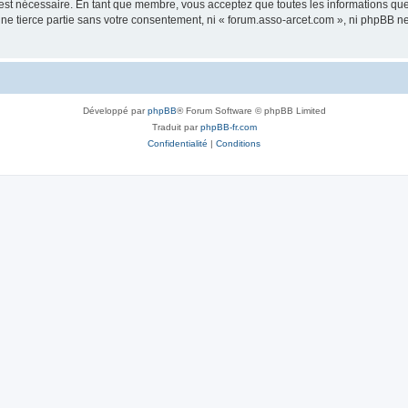
 est nécessaire. En tant que membre, vous acceptez que toutes les informations qu
une tierce partie sans votre consentement, ni « forum.asso-arcet.com », ni phpBB 
Développé par
phpBB
® Forum Software © phpBB Limited
Traduit par
phpBB-fr.com
Confidentialité
|
Conditions