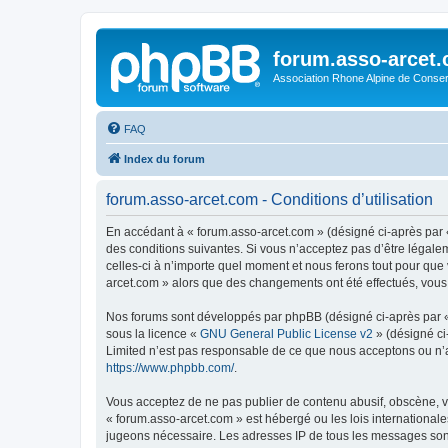
forum.asso-arcet
Association Rhone Alpine de Conse
FAQ
Index du forum
forum.asso-arcet.com - Conditions d’utilisation
En accédant à « forum.asso-arcet.com » (désigné ci-après par «
des conditions suivantes. Si vous n’acceptez pas d’être légale
celles-ci à n’importe quel moment et nous ferons tout pour que 
arcet.com » alors que des changements ont été effectués, vous
Nos forums sont développés par phpBB (désigné ci-après par « i
sous la licence «
GNU General Public License v2
» (désigné ci
Limited n’est pas responsable de ce que nous acceptons ou n’
https://www.phpbb.com/
.
Vous acceptez de ne pas publier de contenu abusif, obscène, vu
« forum.asso-arcet.com » est hébergé ou les lois internationale
jugeons nécessaire. Les adresses IP de tous les messages son