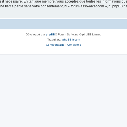
 est nécessaire. En tant que membre, vous acceptez que toutes les informations qu
une tierce partie sans votre consentement, ni « forum.asso-arcet.com », ni phpBB 
Développé par
phpBB
® Forum Software © phpBB Limited
Traduit par
phpBB-fr.com
Confidentialité
|
Conditions