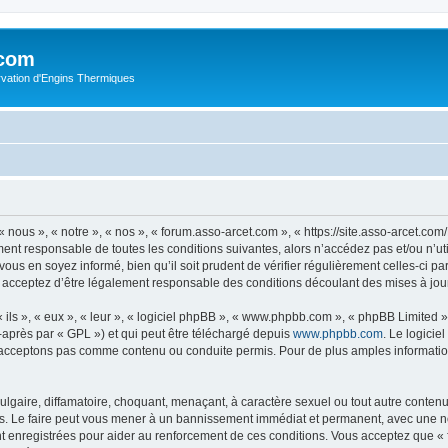
.com
rvation d'Engins Thermiques
 nous », « notre », « nos », « forum.asso-arcet.com », « https://site.asso-arcet.c
ment responsable de toutes les conditions suivantes, alors n’accédez pas et/ou n’u
vous en soyez informé, bien qu’il soit prudent de vérifier régulièrement celles-ci p
 acceptez d’être légalement responsable des conditions découlant des mises à jour
ls », « eux », « leur », « logiciel phpBB », « www.phpbb.com », « phpBB Limited »,
-après par « GPL ») et qui peut être téléchargé depuis
www.phpbb.com
. Le logicie
acceptons pas comme contenu ou conduite permis. Pour de plus amples informations
lgaire, diffamatoire, choquant, menaçant, à caractère sexuel ou tout autre contenu 
s. Le faire peut vous mener à un bannissement immédiat et permanent, avec une noti
t enregistrées pour aider au renforcement de ces conditions. Vous acceptez que «