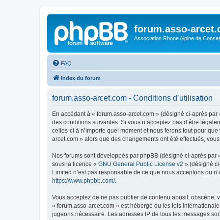
forum.asso-arcet
Association Rhone Alpine de Conse
FAQ
Index du forum
forum.asso-arcet.com - Conditions d’utilisation
En accédant à « forum.asso-arcet.com » (désigné ci-après par «
des conditions suivantes. Si vous n’acceptez pas d’être légale
celles-ci à n’importe quel moment et nous ferons tout pour que 
arcet.com » alors que des changements ont été effectués, vous
Nos forums sont développés par phpBB (désigné ci-après par « i
sous la licence «
GNU General Public License v2
» (désigné ci
Limited n’est pas responsable de ce que nous acceptons ou n’
https://www.phpbb.com/
.
Vous acceptez de ne pas publier de contenu abusif, obscène, vu
« forum.asso-arcet.com » est hébergé ou les lois internationale
jugeons nécessaire. Les adresses IP de tous les messages son