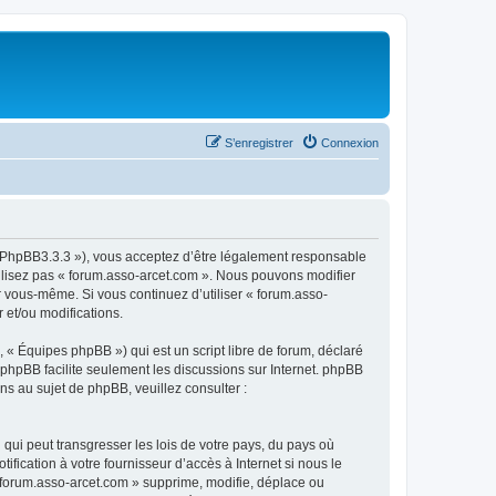
S’enregistrer
Connexion
om/PhpBB3.3.3 »), vous acceptez d’être légalement responsable
tilisez pas « forum.asso-arcet.com ». Nous pouvons modifier
ar vous-même. Si vous continuez d’utiliser « forum.asso-
 et/ou modifications.
 « Équipes phpBB ») qui est un script libre de forum, déclaré
l phpBB facilite seulement les discussions sur Internet. phpBB
 au sujet de phpBB, veuillez consulter :
qui peut transgresser les lois de votre pays, du pays où
fication à votre fournisseur d’accès à Internet si nous le
 forum.asso-arcet.com » supprime, modifie, déplace ou