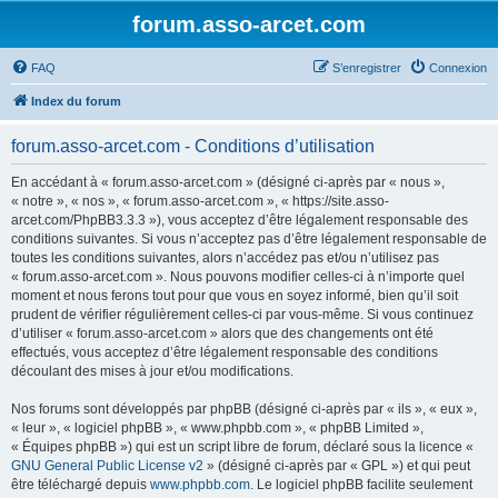
forum.asso-arcet.com
FAQ
S’enregistrer
Connexion
Index du forum
forum.asso-arcet.com - Conditions d’utilisation
En accédant à « forum.asso-arcet.com » (désigné ci-après par « nous »,
« notre », « nos », « forum.asso-arcet.com », « https://site.asso-
arcet.com/PhpBB3.3.3 »), vous acceptez d’être légalement responsable des
conditions suivantes. Si vous n’acceptez pas d’être légalement responsable de
toutes les conditions suivantes, alors n’accédez pas et/ou n’utilisez pas
« forum.asso-arcet.com ». Nous pouvons modifier celles-ci à n’importe quel
moment et nous ferons tout pour que vous en soyez informé, bien qu’il soit
prudent de vérifier régulièrement celles-ci par vous-même. Si vous continuez
d’utiliser « forum.asso-arcet.com » alors que des changements ont été
effectués, vous acceptez d’être légalement responsable des conditions
découlant des mises à jour et/ou modifications.
Nos forums sont développés par phpBB (désigné ci-après par « ils », « eux »,
« leur », « logiciel phpBB », « www.phpbb.com », « phpBB Limited »,
« Équipes phpBB ») qui est un script libre de forum, déclaré sous la licence «
GNU General Public License v2
» (désigné ci-après par « GPL ») et qui peut
être téléchargé depuis
www.phpbb.com
. Le logiciel phpBB facilite seulement