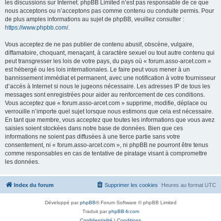
les discussions sur Internet. phpBB Limited n’est pas responsable de ce que
nous acceptons ou n’acceptons pas comme contenu ou conduite permis. Pour
de plus amples informations au sujet de phpBB, veuillez consulter :
https://www.phpbb.com/
.
Vous acceptez de ne pas publier de contenu abusif, obscène, vulgaire,
diffamatoire, choquant, menaçant, à caractère sexuel ou tout autre contenu qui
peut transgresser les lois de votre pays, du pays où « forum.asso-arcet.com »
est hébergé ou les lois internationales. Le faire peut vous mener à un
bannissement immédiat et permanent, avec une notification à votre fournisseur
d’accès à Internet si nous le jugeons nécessaire. Les adresses IP de tous les
messages sont enregistrées pour aider au renforcement de ces conditions.
Vous acceptez que « forum.asso-arcet.com » supprime, modifie, déplace ou
verrouille n’importe quel sujet lorsque nous estimons que cela est nécessaire.
En tant que membre, vous acceptez que toutes les informations que vous avez
saisies soient stockées dans notre base de données. Bien que ces
informations ne soient pas diffusées à une tierce partie sans votre
consentement, ni « forum.asso-arcet.com », ni phpBB ne pourront être tenus
comme responsables en cas de tentative de piratage visant à compromettre
les données.
Index du forum
Supprimer les cookies
Heures au format
UTC
Développé par
phpBB
® Forum Software © phpBB Limited
Traduit par
phpBB-fr.com
Confidentialité
|
Conditions