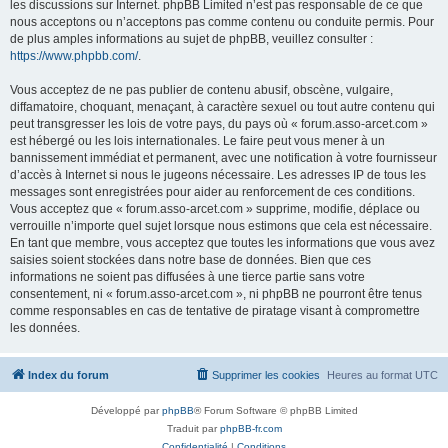
les discussions sur Internet. phpBB Limited n’est pas responsable de ce que
nous acceptons ou n’acceptons pas comme contenu ou conduite permis. Pour
de plus amples informations au sujet de phpBB, veuillez consulter :
https://www.phpbb.com/
.
Vous acceptez de ne pas publier de contenu abusif, obscène, vulgaire,
diffamatoire, choquant, menaçant, à caractère sexuel ou tout autre contenu qui
peut transgresser les lois de votre pays, du pays où « forum.asso-arcet.com »
est hébergé ou les lois internationales. Le faire peut vous mener à un
bannissement immédiat et permanent, avec une notification à votre fournisseur
d’accès à Internet si nous le jugeons nécessaire. Les adresses IP de tous les
messages sont enregistrées pour aider au renforcement de ces conditions.
Vous acceptez que « forum.asso-arcet.com » supprime, modifie, déplace ou
verrouille n’importe quel sujet lorsque nous estimons que cela est nécessaire.
En tant que membre, vous acceptez que toutes les informations que vous avez
saisies soient stockées dans notre base de données. Bien que ces
informations ne soient pas diffusées à une tierce partie sans votre
consentement, ni « forum.asso-arcet.com », ni phpBB ne pourront être tenus
comme responsables en cas de tentative de piratage visant à compromettre
les données.
Index du forum
Supprimer les cookies
Heures au format
UTC
Développé par
phpBB
® Forum Software © phpBB Limited
Traduit par
phpBB-fr.com
Confidentialité
|
Conditions