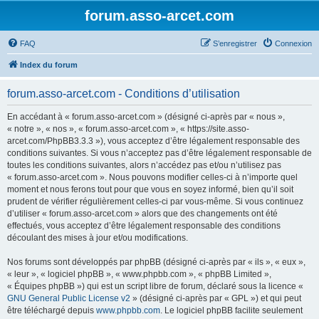
forum.asso-arcet.com
FAQ
S’enregistrer
Connexion
Index du forum
forum.asso-arcet.com - Conditions d’utilisation
En accédant à « forum.asso-arcet.com » (désigné ci-après par « nous »,
« notre », « nos », « forum.asso-arcet.com », « https://site.asso-
arcet.com/PhpBB3.3.3 »), vous acceptez d’être légalement responsable des
conditions suivantes. Si vous n’acceptez pas d’être légalement responsable de
toutes les conditions suivantes, alors n’accédez pas et/ou n’utilisez pas
« forum.asso-arcet.com ». Nous pouvons modifier celles-ci à n’importe quel
moment et nous ferons tout pour que vous en soyez informé, bien qu’il soit
prudent de vérifier régulièrement celles-ci par vous-même. Si vous continuez
d’utiliser « forum.asso-arcet.com » alors que des changements ont été
effectués, vous acceptez d’être légalement responsable des conditions
découlant des mises à jour et/ou modifications.
Nos forums sont développés par phpBB (désigné ci-après par « ils », « eux »,
« leur », « logiciel phpBB », « www.phpbb.com », « phpBB Limited »,
« Équipes phpBB ») qui est un script libre de forum, déclaré sous la licence «
GNU General Public License v2
» (désigné ci-après par « GPL ») et qui peut
être téléchargé depuis
www.phpbb.com
. Le logiciel phpBB facilite seulement