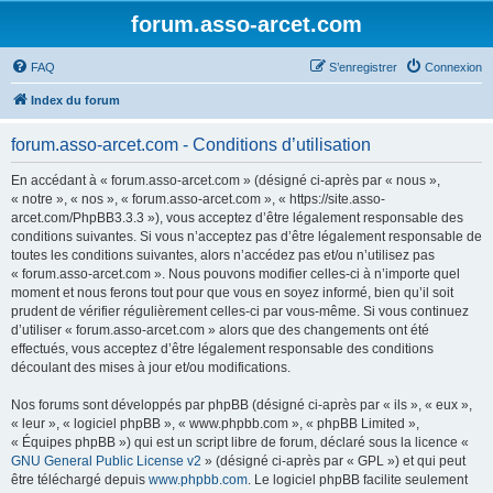
forum.asso-arcet.com
FAQ
S’enregistrer
Connexion
Index du forum
forum.asso-arcet.com - Conditions d’utilisation
En accédant à « forum.asso-arcet.com » (désigné ci-après par « nous »,
« notre », « nos », « forum.asso-arcet.com », « https://site.asso-
arcet.com/PhpBB3.3.3 »), vous acceptez d’être légalement responsable des
conditions suivantes. Si vous n’acceptez pas d’être légalement responsable de
toutes les conditions suivantes, alors n’accédez pas et/ou n’utilisez pas
« forum.asso-arcet.com ». Nous pouvons modifier celles-ci à n’importe quel
moment et nous ferons tout pour que vous en soyez informé, bien qu’il soit
prudent de vérifier régulièrement celles-ci par vous-même. Si vous continuez
d’utiliser « forum.asso-arcet.com » alors que des changements ont été
effectués, vous acceptez d’être légalement responsable des conditions
découlant des mises à jour et/ou modifications.
Nos forums sont développés par phpBB (désigné ci-après par « ils », « eux »,
« leur », « logiciel phpBB », « www.phpbb.com », « phpBB Limited »,
« Équipes phpBB ») qui est un script libre de forum, déclaré sous la licence «
GNU General Public License v2
» (désigné ci-après par « GPL ») et qui peut
être téléchargé depuis
www.phpbb.com
. Le logiciel phpBB facilite seulement