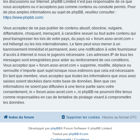
les discussions sur Internet. phpBB Limited n’est pas responsable de ce que
nous acceptons ou n’acceptons pas comme contenu ou conduite permis. Pour
de plus amples informations au sujet de phpBB, veuillez consulter :
https://www.phpbb.com/
.
Vous acceptez de ne pas publier de contenu abusif, obscène, vulgaire,
diffamatoire, choquant, menaçant, à caractère sexuel ou tout autre contenu qui
peut transgresser les lois de votre pays, du pays où « forum.asso-arcet.com »
est hébergé ou les lois internationales. Le faire peut vous mener à un
bannissement immédiat et permanent, avec une notification à votre fournisseur
d’accès à Internet si nous le jugeons nécessaire. Les adresses IP de tous les
messages sont enregistrées pour aider au renforcement de ces conditions.
Vous acceptez que « forum.asso-arcet.com » supprime, modifie, déplace ou
verrouille n’importe quel sujet lorsque nous estimons que cela est nécessaire.
En tant que membre, vous acceptez que toutes les informations que vous avez
saisies soient stockées dans notre base de données. Bien que ces
informations ne soient pas diffusées à une tierce partie sans votre
consentement, ni « forum.asso-arcet.com », ni phpBB ne pourront être tenus
comme responsables en cas de tentative de piratage visant à compromettre
les données.
Index du forum
Supprimer les cookies
Heures au format
UTC
Développé par
phpBB
® Forum Software © phpBB Limited
Traduit par
phpBB-fr.com
Confidentialité
|
Conditions