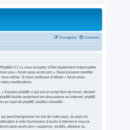
S’enregistrer
Connexion
om/PhpBB3.3.3 »), vous acceptez d’être légalement responsable
tilisez pas « forum.asso-arcet.com ». Nous pouvons modifier
ar vous-même. Si vous continuez d’utiliser « forum.asso-
 et/ou modifications.
 « Équipes phpBB ») qui est un script libre de forum, déclaré
l phpBB facilite seulement les discussions sur Internet. phpBB
 au sujet de phpBB, veuillez consulter :
qui peut transgresser les lois de votre pays, du pays où
fication à votre fournisseur d’accès à Internet si nous le
 forum.asso-arcet.com » supprime, modifie, déplace ou