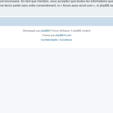
 est nécessaire. En tant que membre, vous acceptez que toutes les informations qu
une tierce partie sans votre consentement, ni « forum.asso-arcet.com », ni phpBB 
Développé par
phpBB
® Forum Software © phpBB Limited
Traduit par
phpBB-fr.com
Confidentialité
|
Conditions