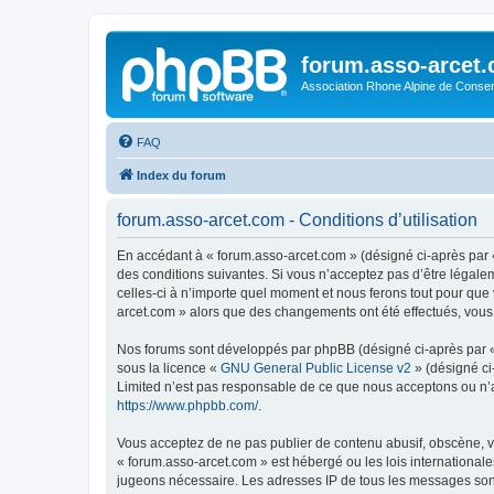
forum.asso-arcet
Association Rhone Alpine de Conse
FAQ
Index du forum
forum.asso-arcet.com - Conditions d’utilisation
En accédant à « forum.asso-arcet.com » (désigné ci-après par «
des conditions suivantes. Si vous n’acceptez pas d’être légale
celles-ci à n’importe quel moment et nous ferons tout pour que 
arcet.com » alors que des changements ont été effectués, vous
Nos forums sont développés par phpBB (désigné ci-après par « i
sous la licence «
GNU General Public License v2
» (désigné ci
Limited n’est pas responsable de ce que nous acceptons ou n’
https://www.phpbb.com/
.
Vous acceptez de ne pas publier de contenu abusif, obscène, vu
« forum.asso-arcet.com » est hébergé ou les lois internationale
jugeons nécessaire. Les adresses IP de tous les messages son