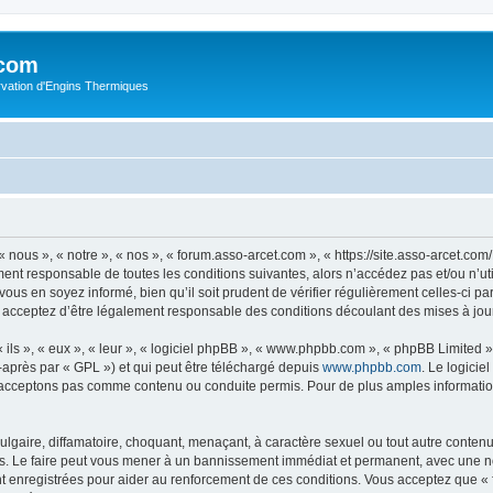
.com
rvation d'Engins Thermiques
 nous », « notre », « nos », « forum.asso-arcet.com », « https://site.asso-arcet.c
ment responsable de toutes les conditions suivantes, alors n’accédez pas et/ou n’u
vous en soyez informé, bien qu’il soit prudent de vérifier régulièrement celles-ci p
 acceptez d’être légalement responsable des conditions découlant des mises à jour
ls », « eux », « leur », « logiciel phpBB », « www.phpbb.com », « phpBB Limited »,
-après par « GPL ») et qui peut être téléchargé depuis
www.phpbb.com
. Le logicie
acceptons pas comme contenu ou conduite permis. Pour de plus amples informations
lgaire, diffamatoire, choquant, menaçant, à caractère sexuel ou tout autre contenu 
s. Le faire peut vous mener à un bannissement immédiat et permanent, avec une noti
t enregistrées pour aider au renforcement de ces conditions. Vous acceptez que «