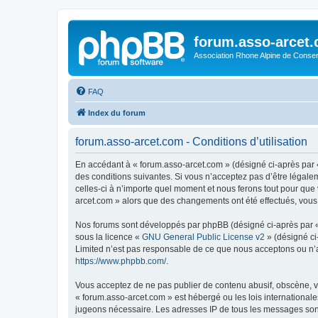
forum.asso-arcet
Association Rhone Alpine de Conse
FAQ
Index du forum
forum.asso-arcet.com - Conditions d’utilisation
En accédant à « forum.asso-arcet.com » (désigné ci-après par «
des conditions suivantes. Si vous n’acceptez pas d’être légale
celles-ci à n’importe quel moment et nous ferons tout pour que 
arcet.com » alors que des changements ont été effectués, vous
Nos forums sont développés par phpBB (désigné ci-après par « i
sous la licence «
GNU General Public License v2
» (désigné ci
Limited n’est pas responsable de ce que nous acceptons ou n’
https://www.phpbb.com/
.
Vous acceptez de ne pas publier de contenu abusif, obscène, vu
« forum.asso-arcet.com » est hébergé ou les lois internationale
jugeons nécessaire. Les adresses IP de tous les messages son