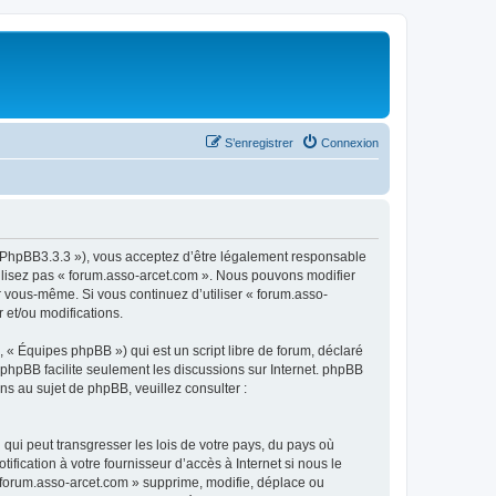
S’enregistrer
Connexion
om/PhpBB3.3.3 »), vous acceptez d’être légalement responsable
tilisez pas « forum.asso-arcet.com ». Nous pouvons modifier
ar vous-même. Si vous continuez d’utiliser « forum.asso-
 et/ou modifications.
 « Équipes phpBB ») qui est un script libre de forum, déclaré
l phpBB facilite seulement les discussions sur Internet. phpBB
 au sujet de phpBB, veuillez consulter :
qui peut transgresser les lois de votre pays, du pays où
fication à votre fournisseur d’accès à Internet si nous le
 forum.asso-arcet.com » supprime, modifie, déplace ou