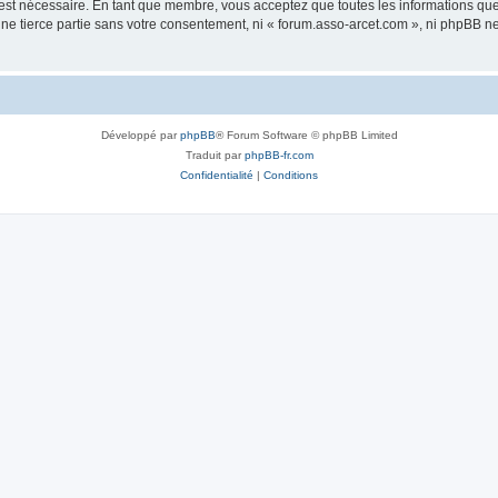
 est nécessaire. En tant que membre, vous acceptez que toutes les informations qu
une tierce partie sans votre consentement, ni « forum.asso-arcet.com », ni phpBB 
Développé par
phpBB
® Forum Software © phpBB Limited
Traduit par
phpBB-fr.com
Confidentialité
|
Conditions