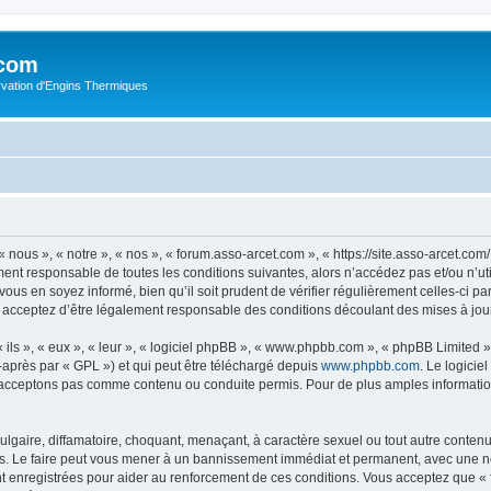
.com
rvation d'Engins Thermiques
 nous », « notre », « nos », « forum.asso-arcet.com », « https://site.asso-arcet.c
ment responsable de toutes les conditions suivantes, alors n’accédez pas et/ou n’u
vous en soyez informé, bien qu’il soit prudent de vérifier régulièrement celles-ci p
 acceptez d’être légalement responsable des conditions découlant des mises à jour
ls », « eux », « leur », « logiciel phpBB », « www.phpbb.com », « phpBB Limited »,
-après par « GPL ») et qui peut être téléchargé depuis
www.phpbb.com
. Le logicie
acceptons pas comme contenu ou conduite permis. Pour de plus amples informations
lgaire, diffamatoire, choquant, menaçant, à caractère sexuel ou tout autre contenu 
s. Le faire peut vous mener à un bannissement immédiat et permanent, avec une noti
t enregistrées pour aider au renforcement de ces conditions. Vous acceptez que «