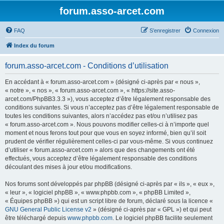
forum.asso-arcet.com
FAQ
S’enregistrer
Connexion
Index du forum
forum.asso-arcet.com - Conditions d’utilisation
En accédant à « forum.asso-arcet.com » (désigné ci-après par « nous »,
« notre », « nos », « forum.asso-arcet.com », « https://site.asso-
arcet.com/PhpBB3.3.3 »), vous acceptez d’être légalement responsable des
conditions suivantes. Si vous n’acceptez pas d’être légalement responsable de
toutes les conditions suivantes, alors n’accédez pas et/ou n’utilisez pas
« forum.asso-arcet.com ». Nous pouvons modifier celles-ci à n’importe quel
moment et nous ferons tout pour que vous en soyez informé, bien qu’il soit
prudent de vérifier régulièrement celles-ci par vous-même. Si vous continuez
d’utiliser « forum.asso-arcet.com » alors que des changements ont été
effectués, vous acceptez d’être légalement responsable des conditions
découlant des mises à jour et/ou modifications.
Nos forums sont développés par phpBB (désigné ci-après par « ils », « eux »,
« leur », « logiciel phpBB », « www.phpbb.com », « phpBB Limited »,
« Équipes phpBB ») qui est un script libre de forum, déclaré sous la licence «
GNU General Public License v2
» (désigné ci-après par « GPL ») et qui peut
être téléchargé depuis
www.phpbb.com
. Le logiciel phpBB facilite seulement