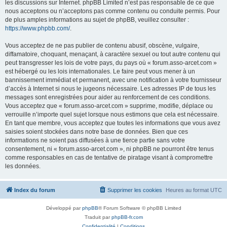
les discussions sur Internet. phpBB Limited n’est pas responsable de ce que
nous acceptons ou n’acceptons pas comme contenu ou conduite permis. Pour
de plus amples informations au sujet de phpBB, veuillez consulter :
https://www.phpbb.com/
.
Vous acceptez de ne pas publier de contenu abusif, obscène, vulgaire,
diffamatoire, choquant, menaçant, à caractère sexuel ou tout autre contenu qui
peut transgresser les lois de votre pays, du pays où « forum.asso-arcet.com »
est hébergé ou les lois internationales. Le faire peut vous mener à un
bannissement immédiat et permanent, avec une notification à votre fournisseur
d’accès à Internet si nous le jugeons nécessaire. Les adresses IP de tous les
messages sont enregistrées pour aider au renforcement de ces conditions.
Vous acceptez que « forum.asso-arcet.com » supprime, modifie, déplace ou
verrouille n’importe quel sujet lorsque nous estimons que cela est nécessaire.
En tant que membre, vous acceptez que toutes les informations que vous avez
saisies soient stockées dans notre base de données. Bien que ces
informations ne soient pas diffusées à une tierce partie sans votre
consentement, ni « forum.asso-arcet.com », ni phpBB ne pourront être tenus
comme responsables en cas de tentative de piratage visant à compromettre
les données.
Index du forum
Supprimer les cookies
Heures au format
UTC
Développé par
phpBB
® Forum Software © phpBB Limited
Traduit par
phpBB-fr.com
Confidentialité
|
Conditions