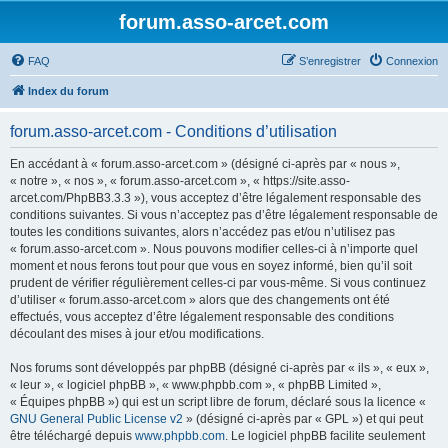
forum.asso-arcet.com
FAQ
S’enregistrer
Connexion
Index du forum
forum.asso-arcet.com - Conditions d’utilisation
En accédant à « forum.asso-arcet.com » (désigné ci-après par « nous »,
« notre », « nos », « forum.asso-arcet.com », « https://site.asso-
arcet.com/PhpBB3.3.3 »), vous acceptez d’être légalement responsable des
conditions suivantes. Si vous n’acceptez pas d’être légalement responsable de
toutes les conditions suivantes, alors n’accédez pas et/ou n’utilisez pas
« forum.asso-arcet.com ». Nous pouvons modifier celles-ci à n’importe quel
moment et nous ferons tout pour que vous en soyez informé, bien qu’il soit
prudent de vérifier régulièrement celles-ci par vous-même. Si vous continuez
d’utiliser « forum.asso-arcet.com » alors que des changements ont été
effectués, vous acceptez d’être légalement responsable des conditions
découlant des mises à jour et/ou modifications.
Nos forums sont développés par phpBB (désigné ci-après par « ils », « eux »,
« leur », « logiciel phpBB », « www.phpbb.com », « phpBB Limited »,
« Équipes phpBB ») qui est un script libre de forum, déclaré sous la licence «
GNU General Public License v2
» (désigné ci-après par « GPL ») et qui peut
être téléchargé depuis
www.phpbb.com
. Le logiciel phpBB facilite seulement