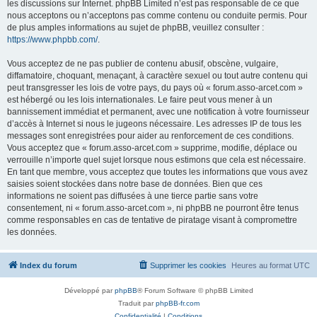
les discussions sur Internet. phpBB Limited n’est pas responsable de ce que
nous acceptons ou n’acceptons pas comme contenu ou conduite permis. Pour
de plus amples informations au sujet de phpBB, veuillez consulter :
https://www.phpbb.com/
.
Vous acceptez de ne pas publier de contenu abusif, obscène, vulgaire,
diffamatoire, choquant, menaçant, à caractère sexuel ou tout autre contenu qui
peut transgresser les lois de votre pays, du pays où « forum.asso-arcet.com »
est hébergé ou les lois internationales. Le faire peut vous mener à un
bannissement immédiat et permanent, avec une notification à votre fournisseur
d’accès à Internet si nous le jugeons nécessaire. Les adresses IP de tous les
messages sont enregistrées pour aider au renforcement de ces conditions.
Vous acceptez que « forum.asso-arcet.com » supprime, modifie, déplace ou
verrouille n’importe quel sujet lorsque nous estimons que cela est nécessaire.
En tant que membre, vous acceptez que toutes les informations que vous avez
saisies soient stockées dans notre base de données. Bien que ces
informations ne soient pas diffusées à une tierce partie sans votre
consentement, ni « forum.asso-arcet.com », ni phpBB ne pourront être tenus
comme responsables en cas de tentative de piratage visant à compromettre
les données.
Index du forum
Supprimer les cookies
Heures au format
UTC
Développé par
phpBB
® Forum Software © phpBB Limited
Traduit par
phpBB-fr.com
Confidentialité
|
Conditions