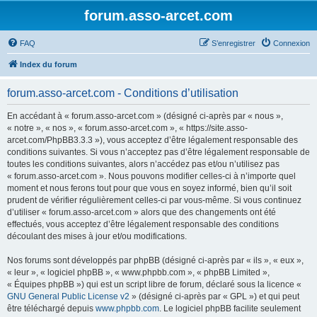
forum.asso-arcet.com
FAQ
S’enregistrer
Connexion
Index du forum
forum.asso-arcet.com - Conditions d’utilisation
En accédant à « forum.asso-arcet.com » (désigné ci-après par « nous »,
« notre », « nos », « forum.asso-arcet.com », « https://site.asso-
arcet.com/PhpBB3.3.3 »), vous acceptez d’être légalement responsable des
conditions suivantes. Si vous n’acceptez pas d’être légalement responsable de
toutes les conditions suivantes, alors n’accédez pas et/ou n’utilisez pas
« forum.asso-arcet.com ». Nous pouvons modifier celles-ci à n’importe quel
moment et nous ferons tout pour que vous en soyez informé, bien qu’il soit
prudent de vérifier régulièrement celles-ci par vous-même. Si vous continuez
d’utiliser « forum.asso-arcet.com » alors que des changements ont été
effectués, vous acceptez d’être légalement responsable des conditions
découlant des mises à jour et/ou modifications.
Nos forums sont développés par phpBB (désigné ci-après par « ils », « eux »,
« leur », « logiciel phpBB », « www.phpbb.com », « phpBB Limited »,
« Équipes phpBB ») qui est un script libre de forum, déclaré sous la licence «
GNU General Public License v2
» (désigné ci-après par « GPL ») et qui peut
être téléchargé depuis
www.phpbb.com
. Le logiciel phpBB facilite seulement