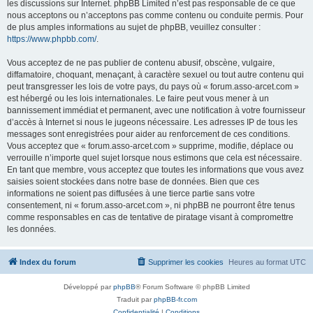
les discussions sur Internet. phpBB Limited n’est pas responsable de ce que
nous acceptons ou n’acceptons pas comme contenu ou conduite permis. Pour
de plus amples informations au sujet de phpBB, veuillez consulter :
https://www.phpbb.com/
.
Vous acceptez de ne pas publier de contenu abusif, obscène, vulgaire,
diffamatoire, choquant, menaçant, à caractère sexuel ou tout autre contenu qui
peut transgresser les lois de votre pays, du pays où « forum.asso-arcet.com »
est hébergé ou les lois internationales. Le faire peut vous mener à un
bannissement immédiat et permanent, avec une notification à votre fournisseur
d’accès à Internet si nous le jugeons nécessaire. Les adresses IP de tous les
messages sont enregistrées pour aider au renforcement de ces conditions.
Vous acceptez que « forum.asso-arcet.com » supprime, modifie, déplace ou
verrouille n’importe quel sujet lorsque nous estimons que cela est nécessaire.
En tant que membre, vous acceptez que toutes les informations que vous avez
saisies soient stockées dans notre base de données. Bien que ces
informations ne soient pas diffusées à une tierce partie sans votre
consentement, ni « forum.asso-arcet.com », ni phpBB ne pourront être tenus
comme responsables en cas de tentative de piratage visant à compromettre
les données.
Index du forum
Supprimer les cookies
Heures au format
UTC
Développé par
phpBB
® Forum Software © phpBB Limited
Traduit par
phpBB-fr.com
Confidentialité
|
Conditions