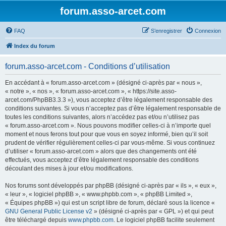
forum.asso-arcet.com
FAQ
S’enregistrer
Connexion
Index du forum
forum.asso-arcet.com - Conditions d’utilisation
En accédant à « forum.asso-arcet.com » (désigné ci-après par « nous »,
« notre », « nos », « forum.asso-arcet.com », « https://site.asso-
arcet.com/PhpBB3.3.3 »), vous acceptez d’être légalement responsable des
conditions suivantes. Si vous n’acceptez pas d’être légalement responsable de
toutes les conditions suivantes, alors n’accédez pas et/ou n’utilisez pas
« forum.asso-arcet.com ». Nous pouvons modifier celles-ci à n’importe quel
moment et nous ferons tout pour que vous en soyez informé, bien qu’il soit
prudent de vérifier régulièrement celles-ci par vous-même. Si vous continuez
d’utiliser « forum.asso-arcet.com » alors que des changements ont été
effectués, vous acceptez d’être légalement responsable des conditions
découlant des mises à jour et/ou modifications.
Nos forums sont développés par phpBB (désigné ci-après par « ils », « eux »,
« leur », « logiciel phpBB », « www.phpbb.com », « phpBB Limited »,
« Équipes phpBB ») qui est un script libre de forum, déclaré sous la licence «
GNU General Public License v2
» (désigné ci-après par « GPL ») et qui peut
être téléchargé depuis
www.phpbb.com
. Le logiciel phpBB facilite seulement