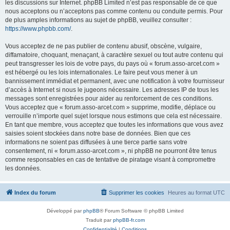
les discussions sur Internet. phpBB Limited n’est pas responsable de ce que
nous acceptons ou n’acceptons pas comme contenu ou conduite permis. Pour
de plus amples informations au sujet de phpBB, veuillez consulter :
https://www.phpbb.com/
.
Vous acceptez de ne pas publier de contenu abusif, obscène, vulgaire,
diffamatoire, choquant, menaçant, à caractère sexuel ou tout autre contenu qui
peut transgresser les lois de votre pays, du pays où « forum.asso-arcet.com »
est hébergé ou les lois internationales. Le faire peut vous mener à un
bannissement immédiat et permanent, avec une notification à votre fournisseur
d’accès à Internet si nous le jugeons nécessaire. Les adresses IP de tous les
messages sont enregistrées pour aider au renforcement de ces conditions.
Vous acceptez que « forum.asso-arcet.com » supprime, modifie, déplace ou
verrouille n’importe quel sujet lorsque nous estimons que cela est nécessaire.
En tant que membre, vous acceptez que toutes les informations que vous avez
saisies soient stockées dans notre base de données. Bien que ces
informations ne soient pas diffusées à une tierce partie sans votre
consentement, ni « forum.asso-arcet.com », ni phpBB ne pourront être tenus
comme responsables en cas de tentative de piratage visant à compromettre
les données.
Index du forum
Supprimer les cookies
Heures au format
UTC
Développé par
phpBB
® Forum Software © phpBB Limited
Traduit par
phpBB-fr.com
Confidentialité
|
Conditions