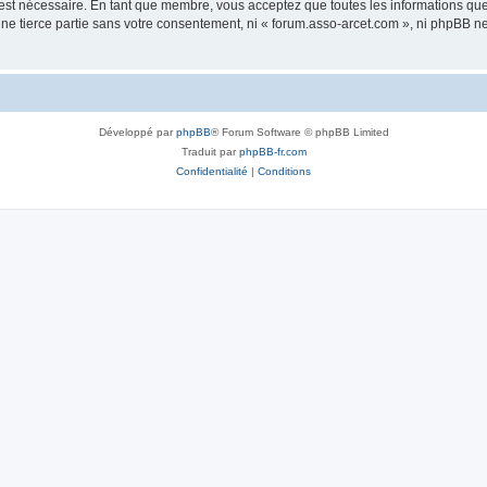
 est nécessaire. En tant que membre, vous acceptez que toutes les informations qu
une tierce partie sans votre consentement, ni « forum.asso-arcet.com », ni phpBB 
Développé par
phpBB
® Forum Software © phpBB Limited
Traduit par
phpBB-fr.com
Confidentialité
|
Conditions