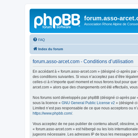
forum.asso-arcet
Association Rhone Alpine de Conse
FAQ
Index du forum
forum.asso-arcet.com - Conditions d’utilisation
En accédant à « forum.asso-arcet.com » (désigné ci-après par «
des conditions suivantes. Si vous n’acceptez pas d’être légale
celles-ci à n’importe quel moment et nous ferons tout pour que 
arcet.com » alors que des changements ont été effectués, vous
Nos forums sont développés par phpBB (désigné ci-après par « i
sous la licence «
GNU General Public License v2
» (désigné ci
Limited n’est pas responsable de ce que nous acceptons ou n’
https://www.phpbb.com/
.
Vous acceptez de ne pas publier de contenu abusif, obscène, vu
« forum.asso-arcet.com » est hébergé ou les lois internationale
jugeons nécessaire. Les adresses IP de tous les messages son