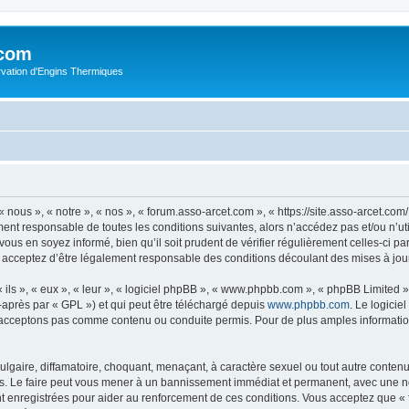
.com
rvation d'Engins Thermiques
 nous », « notre », « nos », « forum.asso-arcet.com », « https://site.asso-arcet.c
ment responsable de toutes les conditions suivantes, alors n’accédez pas et/ou n’u
vous en soyez informé, bien qu’il soit prudent de vérifier régulièrement celles-ci p
 acceptez d’être légalement responsable des conditions découlant des mises à jour
ls », « eux », « leur », « logiciel phpBB », « www.phpbb.com », « phpBB Limited »,
-après par « GPL ») et qui peut être téléchargé depuis
www.phpbb.com
. Le logicie
acceptons pas comme contenu ou conduite permis. Pour de plus amples informations
lgaire, diffamatoire, choquant, menaçant, à caractère sexuel ou tout autre contenu 
s. Le faire peut vous mener à un bannissement immédiat et permanent, avec une noti
t enregistrées pour aider au renforcement de ces conditions. Vous acceptez que «