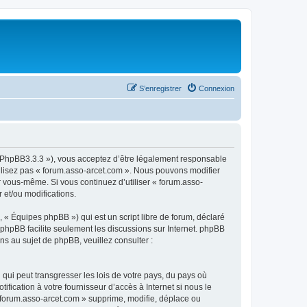
S’enregistrer
Connexion
om/PhpBB3.3.3 »), vous acceptez d’être légalement responsable
tilisez pas « forum.asso-arcet.com ». Nous pouvons modifier
ar vous-même. Si vous continuez d’utiliser « forum.asso-
 et/ou modifications.
 « Équipes phpBB ») qui est un script libre de forum, déclaré
l phpBB facilite seulement les discussions sur Internet. phpBB
 au sujet de phpBB, veuillez consulter :
qui peut transgresser les lois de votre pays, du pays où
fication à votre fournisseur d’accès à Internet si nous le
 forum.asso-arcet.com » supprime, modifie, déplace ou