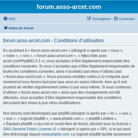
forum.asso-arcet.com
FAQ
S’enregistrer
Connexion
Index du forum
forum.asso-arcet.com - Conditions d’utilisation
En accédant à « forum.asso-arcet.com » (désigné ci-après par « nous »,
« notre », « nos », « forum.asso-arcet.com », « https://site.asso-
arcet.com/PhpBB3.3.3 »), vous acceptez d’être légalement responsable des
conditions suivantes. Si vous n’acceptez pas d’être légalement responsable de
toutes les conditions suivantes, alors n’accédez pas et/ou n’utilisez pas
« forum.asso-arcet.com ». Nous pouvons modifier celles-ci à n’importe quel
moment et nous ferons tout pour que vous en soyez informé, bien qu’il soit
prudent de vérifier régulièrement celles-ci par vous-même. Si vous continuez
d’utiliser « forum.asso-arcet.com » alors que des changements ont été
effectués, vous acceptez d’être légalement responsable des conditions
découlant des mises à jour et/ou modifications.
Nos forums sont développés par phpBB (désigné ci-après par « ils », « eux »,
« leur », « logiciel phpBB », « www.phpbb.com », « phpBB Limited »,
« Équipes phpBB ») qui est un script libre de forum, déclaré sous la licence «
GNU General Public License v2
» (désigné ci-après par « GPL ») et qui peut
être téléchargé depuis
www.phpbb.com
. Le logiciel phpBB facilite seulement