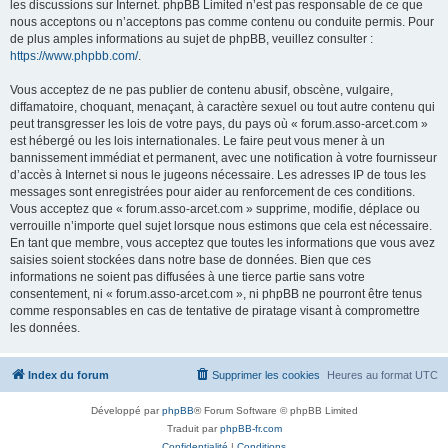
les discussions sur Internet. phpBB Limited n’est pas responsable de ce que
nous acceptons ou n’acceptons pas comme contenu ou conduite permis. Pour
de plus amples informations au sujet de phpBB, veuillez consulter :
https://www.phpbb.com/
.
Vous acceptez de ne pas publier de contenu abusif, obscène, vulgaire,
diffamatoire, choquant, menaçant, à caractère sexuel ou tout autre contenu qui
peut transgresser les lois de votre pays, du pays où « forum.asso-arcet.com »
est hébergé ou les lois internationales. Le faire peut vous mener à un
bannissement immédiat et permanent, avec une notification à votre fournisseur
d’accès à Internet si nous le jugeons nécessaire. Les adresses IP de tous les
messages sont enregistrées pour aider au renforcement de ces conditions.
Vous acceptez que « forum.asso-arcet.com » supprime, modifie, déplace ou
verrouille n’importe quel sujet lorsque nous estimons que cela est nécessaire.
En tant que membre, vous acceptez que toutes les informations que vous avez
saisies soient stockées dans notre base de données. Bien que ces
informations ne soient pas diffusées à une tierce partie sans votre
consentement, ni « forum.asso-arcet.com », ni phpBB ne pourront être tenus
comme responsables en cas de tentative de piratage visant à compromettre
les données.
Index du forum
Supprimer les cookies
Heures au format
UTC
Développé par
phpBB
® Forum Software © phpBB Limited
Traduit par
phpBB-fr.com
Confidentialité
|
Conditions