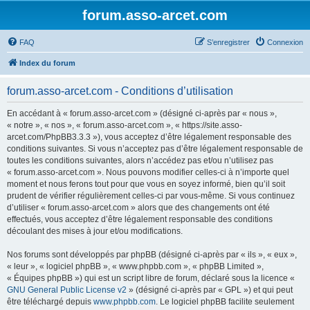
forum.asso-arcet.com
FAQ
S’enregistrer
Connexion
Index du forum
forum.asso-arcet.com - Conditions d’utilisation
En accédant à « forum.asso-arcet.com » (désigné ci-après par « nous »,
« notre », « nos », « forum.asso-arcet.com », « https://site.asso-
arcet.com/PhpBB3.3.3 »), vous acceptez d’être légalement responsable des
conditions suivantes. Si vous n’acceptez pas d’être légalement responsable de
toutes les conditions suivantes, alors n’accédez pas et/ou n’utilisez pas
« forum.asso-arcet.com ». Nous pouvons modifier celles-ci à n’importe quel
moment et nous ferons tout pour que vous en soyez informé, bien qu’il soit
prudent de vérifier régulièrement celles-ci par vous-même. Si vous continuez
d’utiliser « forum.asso-arcet.com » alors que des changements ont été
effectués, vous acceptez d’être légalement responsable des conditions
découlant des mises à jour et/ou modifications.
Nos forums sont développés par phpBB (désigné ci-après par « ils », « eux »,
« leur », « logiciel phpBB », « www.phpbb.com », « phpBB Limited »,
« Équipes phpBB ») qui est un script libre de forum, déclaré sous la licence «
GNU General Public License v2
» (désigné ci-après par « GPL ») et qui peut
être téléchargé depuis
www.phpbb.com
. Le logiciel phpBB facilite seulement