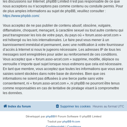
les discussions sur Internet. phpBB Limited n’est pas responsable de ce que
nous acceptons ou n’acceptons pas comme contenu ou conduite permis. Pour
de plus amples informations au sujet de phpBB, veuillez consulter :
https://www.phpbb.com/
.
Vous acceptez de ne pas publier de contenu abusif, obscène, vulgaire,
diffamatoire, choquant, menaçant, à caractère sexuel ou tout autre contenu qui
peut transgresser les lois de votre pays, du pays où « forum.asso-arcet.com »
est hébergé ou les lois internationales. Le faire peut vous mener à un
bannissement immédiat et permanent, avec une notification à votre fournisseur
d’accès à Internet si nous le jugeons nécessaire. Les adresses IP de tous les
messages sont enregistrées pour aider au renforcement de ces conditions.
Vous acceptez que « forum.asso-arcet.com » supprime, modifie, déplace ou
verrouille n’importe quel sujet lorsque nous estimons que cela est nécessaire.
En tant que membre, vous acceptez que toutes les informations que vous avez
saisies soient stockées dans notre base de données. Bien que ces
informations ne soient pas diffusées à une tierce partie sans votre
consentement, ni « forum.asso-arcet.com », ni phpBB ne pourront être tenus
comme responsables en cas de tentative de piratage visant à compromettre
les données.
Index du forum
Supprimer les cookies
Heures au format
UTC
Développé par
phpBB
® Forum Software © phpBB Limited
Traduit par
phpBB-fr.com
Confidentialité
|
Conditions