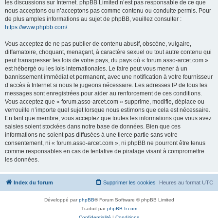
les discussions sur Internet. phpBB Limited n’est pas responsable de ce que
nous acceptons ou n’acceptons pas comme contenu ou conduite permis. Pour
de plus amples informations au sujet de phpBB, veuillez consulter :
https://www.phpbb.com/
.
Vous acceptez de ne pas publier de contenu abusif, obscène, vulgaire,
diffamatoire, choquant, menaçant, à caractère sexuel ou tout autre contenu qui
peut transgresser les lois de votre pays, du pays où « forum.asso-arcet.com »
est hébergé ou les lois internationales. Le faire peut vous mener à un
bannissement immédiat et permanent, avec une notification à votre fournisseur
d’accès à Internet si nous le jugeons nécessaire. Les adresses IP de tous les
messages sont enregistrées pour aider au renforcement de ces conditions.
Vous acceptez que « forum.asso-arcet.com » supprime, modifie, déplace ou
verrouille n’importe quel sujet lorsque nous estimons que cela est nécessaire.
En tant que membre, vous acceptez que toutes les informations que vous avez
saisies soient stockées dans notre base de données. Bien que ces
informations ne soient pas diffusées à une tierce partie sans votre
consentement, ni « forum.asso-arcet.com », ni phpBB ne pourront être tenus
comme responsables en cas de tentative de piratage visant à compromettre
les données.
Index du forum
Supprimer les cookies
Heures au format
UTC
Développé par
phpBB
® Forum Software © phpBB Limited
Traduit par
phpBB-fr.com
Confidentialité
|
Conditions