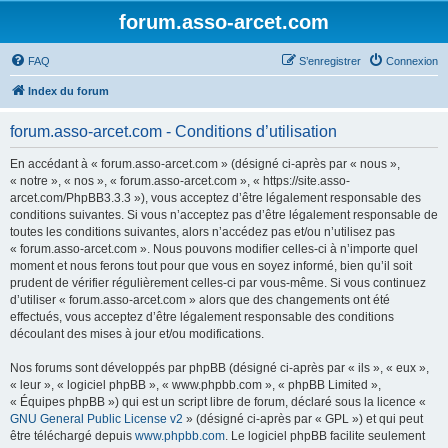
forum.asso-arcet.com
FAQ
S’enregistrer
Connexion
Index du forum
forum.asso-arcet.com - Conditions d’utilisation
En accédant à « forum.asso-arcet.com » (désigné ci-après par « nous »,
« notre », « nos », « forum.asso-arcet.com », « https://site.asso-
arcet.com/PhpBB3.3.3 »), vous acceptez d’être légalement responsable des
conditions suivantes. Si vous n’acceptez pas d’être légalement responsable de
toutes les conditions suivantes, alors n’accédez pas et/ou n’utilisez pas
« forum.asso-arcet.com ». Nous pouvons modifier celles-ci à n’importe quel
moment et nous ferons tout pour que vous en soyez informé, bien qu’il soit
prudent de vérifier régulièrement celles-ci par vous-même. Si vous continuez
d’utiliser « forum.asso-arcet.com » alors que des changements ont été
effectués, vous acceptez d’être légalement responsable des conditions
découlant des mises à jour et/ou modifications.
Nos forums sont développés par phpBB (désigné ci-après par « ils », « eux »,
« leur », « logiciel phpBB », « www.phpbb.com », « phpBB Limited »,
« Équipes phpBB ») qui est un script libre de forum, déclaré sous la licence «
GNU General Public License v2
» (désigné ci-après par « GPL ») et qui peut
être téléchargé depuis
www.phpbb.com
. Le logiciel phpBB facilite seulement