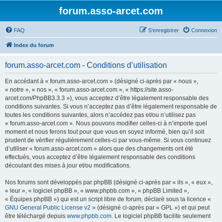
forum.asso-arcet.com
FAQ
S’enregistrer
Connexion
Index du forum
forum.asso-arcet.com - Conditions d’utilisation
En accédant à « forum.asso-arcet.com » (désigné ci-après par « nous »,
« notre », « nos », « forum.asso-arcet.com », « https://site.asso-
arcet.com/PhpBB3.3.3 »), vous acceptez d’être légalement responsable des
conditions suivantes. Si vous n’acceptez pas d’être légalement responsable de
toutes les conditions suivantes, alors n’accédez pas et/ou n’utilisez pas
« forum.asso-arcet.com ». Nous pouvons modifier celles-ci à n’importe quel
moment et nous ferons tout pour que vous en soyez informé, bien qu’il soit
prudent de vérifier régulièrement celles-ci par vous-même. Si vous continuez
d’utiliser « forum.asso-arcet.com » alors que des changements ont été
effectués, vous acceptez d’être légalement responsable des conditions
découlant des mises à jour et/ou modifications.
Nos forums sont développés par phpBB (désigné ci-après par « ils », « eux »,
« leur », « logiciel phpBB », « www.phpbb.com », « phpBB Limited »,
« Équipes phpBB ») qui est un script libre de forum, déclaré sous la licence «
GNU General Public License v2
» (désigné ci-après par « GPL ») et qui peut
être téléchargé depuis
www.phpbb.com
. Le logiciel phpBB facilite seulement