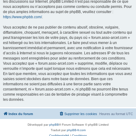
les discussions sur Internet. phpBB Limited n’est pas responsable de ce que
nous acceptons ou n’acceptons pas comme contenu ou conduite permis. Pour
de plus amples informations au sujet de phpBB, veuillez consulter :
https://www.phpbb.com/
.
Vous acceptez de ne pas publier de contenu abusif, obscène, vulgaire,
diffamatoire, choquant, menaçant, à caractère sexuel ou tout autre contenu qui
peut transgresser les lois de votre pays, du pays où « forum.asso-arcet.com »
est hébergé ou les lois internationales. Le faire peut vous mener à un
bannissement immédiat et permanent, avec une notification à votre fournisseur
d’accès à Internet si nous le jugeons nécessaire. Les adresses IP de tous les
messages sont enregistrées pour aider au renforcement de ces conditions.
Vous acceptez que « forum.asso-arcet.com » supprime, modifie, déplace ou
verrouille n’importe quel sujet lorsque nous estimons que cela est nécessaire.
En tant que membre, vous acceptez que toutes les informations que vous avez
saisies soient stockées dans notre base de données. Bien que ces
informations ne soient pas diffusées à une tierce partie sans votre
consentement, ni « forum.asso-arcet.com », ni phpBB ne pourront être tenus
comme responsables en cas de tentative de piratage visant à compromettre
les données.
Index du forum
Supprimer les cookies
Heures au format
UTC
Développé par
phpBB
® Forum Software © phpBB Limited
Traduit par
phpBB-fr.com
Confidentialité
|
Conditions