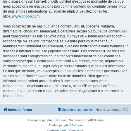
les discussions sur Internet. phpBB Limited n’est pas responsable de ce que
nous acceptons ou n’acceptons pas comme contenu ou conduite permis. Pour
de plus amples informations au sujet de phpBB, veuillez consulter :
https://www.phpbb.com/
.
Vous acceptez de ne pas publier de contenu abusif, obscène, vulgaire,
diffamatoire, choquant, menaçant, à caractère sexuel ou tout autre contenu qui
peut transgresser les lois de votre pays, du pays où « forum.asso-arcet.com »
est hébergé ou les lois internationales. Le faire peut vous mener à un
bannissement immédiat et permanent, avec une notification à votre fournisseur
d’accès à Internet si nous le jugeons nécessaire. Les adresses IP de tous les
messages sont enregistrées pour aider au renforcement de ces conditions.
Vous acceptez que « forum.asso-arcet.com » supprime, modifie, déplace ou
verrouille n’importe quel sujet lorsque nous estimons que cela est nécessaire.
En tant que membre, vous acceptez que toutes les informations que vous avez
saisies soient stockées dans notre base de données. Bien que ces
informations ne soient pas diffusées à une tierce partie sans votre
consentement, ni « forum.asso-arcet.com », ni phpBB ne pourront être tenus
comme responsables en cas de tentative de piratage visant à compromettre
les données.
Index du forum
Supprimer les cookies
Heures au format
UTC
Développé par
phpBB
® Forum Software © phpBB Limited
Traduit par
phpBB-fr.com
Confidentialité
|
Conditions