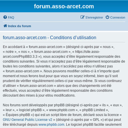
forum.asso-arcet.com
FAQ
S’enregistrer
Connexion
Index du forum
forum.asso-arcet.com - Conditions d’utilisation
En accédant à « forum.asso-arcet.com » (désigné ci-après par « nous »,
« notre », « nos », « forum.asso-arcet.com », « https://site.asso-
arcet.com/PhpBB3.3.3 »), vous acceptez d’être légalement responsable des
conditions suivantes. Si vous n’acceptez pas d’être légalement responsable de
toutes les conditions suivantes, alors n’accédez pas et/ou n’utilisez pas
« forum.asso-arcet.com ». Nous pouvons modifier celles-ci à n’importe quel
moment et nous ferons tout pour que vous en soyez informé, bien qu’il soit
prudent de vérifier régulièrement celles-ci par vous-même. Si vous continuez
d’utiliser « forum.asso-arcet.com » alors que des changements ont été
effectués, vous acceptez d’être légalement responsable des conditions
découlant des mises à jour et/ou modifications.
Nos forums sont développés par phpBB (désigné ci-après par « ils », « eux »,
« leur », « logiciel phpBB », « www.phpbb.com », « phpBB Limited »,
« Équipes phpBB ») qui est un script libre de forum, déclaré sous la licence «
GNU General Public License v2
» (désigné ci-après par « GPL ») et qui peut
être téléchargé depuis
www.phpbb.com
. Le logiciel phpBB facilite seulement