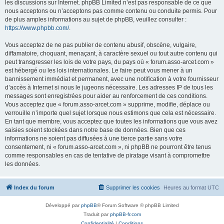
les discussions sur Internet. phpBB Limited n’est pas responsable de ce que
nous acceptons ou n’acceptons pas comme contenu ou conduite permis. Pour
de plus amples informations au sujet de phpBB, veuillez consulter :
https://www.phpbb.com/
.
Vous acceptez de ne pas publier de contenu abusif, obscène, vulgaire,
diffamatoire, choquant, menaçant, à caractère sexuel ou tout autre contenu qui
peut transgresser les lois de votre pays, du pays où « forum.asso-arcet.com »
est hébergé ou les lois internationales. Le faire peut vous mener à un
bannissement immédiat et permanent, avec une notification à votre fournisseur
d’accès à Internet si nous le jugeons nécessaire. Les adresses IP de tous les
messages sont enregistrées pour aider au renforcement de ces conditions.
Vous acceptez que « forum.asso-arcet.com » supprime, modifie, déplace ou
verrouille n’importe quel sujet lorsque nous estimons que cela est nécessaire.
En tant que membre, vous acceptez que toutes les informations que vous avez
saisies soient stockées dans notre base de données. Bien que ces
informations ne soient pas diffusées à une tierce partie sans votre
consentement, ni « forum.asso-arcet.com », ni phpBB ne pourront être tenus
comme responsables en cas de tentative de piratage visant à compromettre
les données.
Index du forum
Supprimer les cookies
Heures au format
UTC
Développé par
phpBB
® Forum Software © phpBB Limited
Traduit par
phpBB-fr.com
Confidentialité
|
Conditions