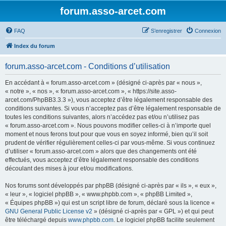
forum.asso-arcet.com
FAQ
S’enregistrer
Connexion
Index du forum
forum.asso-arcet.com - Conditions d’utilisation
En accédant à « forum.asso-arcet.com » (désigné ci-après par « nous »,
« notre », « nos », « forum.asso-arcet.com », « https://site.asso-
arcet.com/PhpBB3.3.3 »), vous acceptez d’être légalement responsable des
conditions suivantes. Si vous n’acceptez pas d’être légalement responsable de
toutes les conditions suivantes, alors n’accédez pas et/ou n’utilisez pas
« forum.asso-arcet.com ». Nous pouvons modifier celles-ci à n’importe quel
moment et nous ferons tout pour que vous en soyez informé, bien qu’il soit
prudent de vérifier régulièrement celles-ci par vous-même. Si vous continuez
d’utiliser « forum.asso-arcet.com » alors que des changements ont été
effectués, vous acceptez d’être légalement responsable des conditions
découlant des mises à jour et/ou modifications.
Nos forums sont développés par phpBB (désigné ci-après par « ils », « eux »,
« leur », « logiciel phpBB », « www.phpbb.com », « phpBB Limited »,
« Équipes phpBB ») qui est un script libre de forum, déclaré sous la licence «
GNU General Public License v2
» (désigné ci-après par « GPL ») et qui peut
être téléchargé depuis
www.phpbb.com
. Le logiciel phpBB facilite seulement