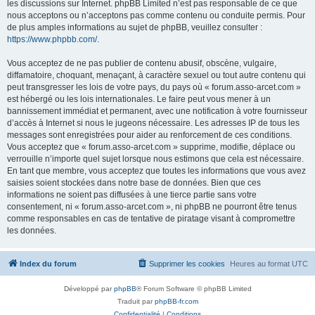
les discussions sur Internet. phpBB Limited n’est pas responsable de ce que
nous acceptons ou n’acceptons pas comme contenu ou conduite permis. Pour
de plus amples informations au sujet de phpBB, veuillez consulter :
https://www.phpbb.com/
.
Vous acceptez de ne pas publier de contenu abusif, obscène, vulgaire,
diffamatoire, choquant, menaçant, à caractère sexuel ou tout autre contenu qui
peut transgresser les lois de votre pays, du pays où « forum.asso-arcet.com »
est hébergé ou les lois internationales. Le faire peut vous mener à un
bannissement immédiat et permanent, avec une notification à votre fournisseur
d’accès à Internet si nous le jugeons nécessaire. Les adresses IP de tous les
messages sont enregistrées pour aider au renforcement de ces conditions.
Vous acceptez que « forum.asso-arcet.com » supprime, modifie, déplace ou
verrouille n’importe quel sujet lorsque nous estimons que cela est nécessaire.
En tant que membre, vous acceptez que toutes les informations que vous avez
saisies soient stockées dans notre base de données. Bien que ces
informations ne soient pas diffusées à une tierce partie sans votre
consentement, ni « forum.asso-arcet.com », ni phpBB ne pourront être tenus
comme responsables en cas de tentative de piratage visant à compromettre
les données.
Index du forum
Supprimer les cookies
Heures au format
UTC
Développé par
phpBB
® Forum Software © phpBB Limited
Traduit par
phpBB-fr.com
Confidentialité
|
Conditions