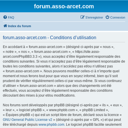
forum.asso-arcet.com
FAQ
S’enregistrer
Connexion
Index du forum
forum.asso-arcet.com - Conditions d’utilisation
En accédant à « forum.asso-arcet.com » (désigné ci-après par « nous »,
« notre », « nos », « forum.asso-arcet.com », « https://site.asso-
arcet.com/PhpBB3.3.3 »), vous acceptez d’être légalement responsable des
conditions suivantes. Si vous n’acceptez pas d’être légalement responsable de
toutes les conditions suivantes, alors n’accédez pas et/ou n’utilisez pas
« forum.asso-arcet.com ». Nous pouvons modifier celles-ci à n’importe quel
moment et nous ferons tout pour que vous en soyez informé, bien qu’il soit
prudent de vérifier régulièrement celles-ci par vous-même. Si vous continuez
d’utiliser « forum.asso-arcet.com » alors que des changements ont été
effectués, vous acceptez d’être légalement responsable des conditions
découlant des mises à jour et/ou modifications.
Nos forums sont développés par phpBB (désigné ci-après par « ils », « eux »,
« leur », « logiciel phpBB », « www.phpbb.com », « phpBB Limited »,
« Équipes phpBB ») qui est un script libre de forum, déclaré sous la licence «
GNU General Public License v2
» (désigné ci-après par « GPL ») et qui peut
être téléchargé depuis
www.phpbb.com
. Le logiciel phpBB facilite seulement