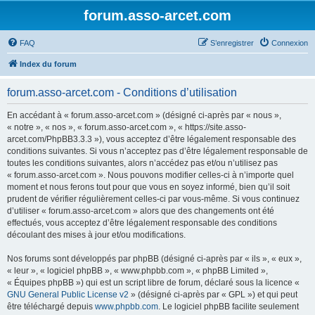
forum.asso-arcet.com
FAQ
S’enregistrer
Connexion
Index du forum
forum.asso-arcet.com - Conditions d’utilisation
En accédant à « forum.asso-arcet.com » (désigné ci-après par « nous »,
« notre », « nos », « forum.asso-arcet.com », « https://site.asso-
arcet.com/PhpBB3.3.3 »), vous acceptez d’être légalement responsable des
conditions suivantes. Si vous n’acceptez pas d’être légalement responsable de
toutes les conditions suivantes, alors n’accédez pas et/ou n’utilisez pas
« forum.asso-arcet.com ». Nous pouvons modifier celles-ci à n’importe quel
moment et nous ferons tout pour que vous en soyez informé, bien qu’il soit
prudent de vérifier régulièrement celles-ci par vous-même. Si vous continuez
d’utiliser « forum.asso-arcet.com » alors que des changements ont été
effectués, vous acceptez d’être légalement responsable des conditions
découlant des mises à jour et/ou modifications.
Nos forums sont développés par phpBB (désigné ci-après par « ils », « eux »,
« leur », « logiciel phpBB », « www.phpbb.com », « phpBB Limited »,
« Équipes phpBB ») qui est un script libre de forum, déclaré sous la licence «
GNU General Public License v2
» (désigné ci-après par « GPL ») et qui peut
être téléchargé depuis
www.phpbb.com
. Le logiciel phpBB facilite seulement