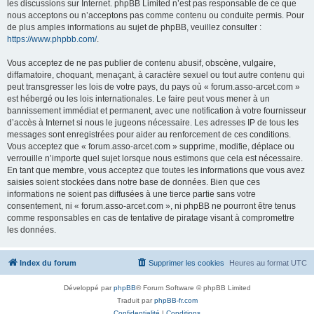
les discussions sur Internet. phpBB Limited n’est pas responsable de ce que
nous acceptons ou n’acceptons pas comme contenu ou conduite permis. Pour
de plus amples informations au sujet de phpBB, veuillez consulter :
https://www.phpbb.com/
.
Vous acceptez de ne pas publier de contenu abusif, obscène, vulgaire,
diffamatoire, choquant, menaçant, à caractère sexuel ou tout autre contenu qui
peut transgresser les lois de votre pays, du pays où « forum.asso-arcet.com »
est hébergé ou les lois internationales. Le faire peut vous mener à un
bannissement immédiat et permanent, avec une notification à votre fournisseur
d’accès à Internet si nous le jugeons nécessaire. Les adresses IP de tous les
messages sont enregistrées pour aider au renforcement de ces conditions.
Vous acceptez que « forum.asso-arcet.com » supprime, modifie, déplace ou
verrouille n’importe quel sujet lorsque nous estimons que cela est nécessaire.
En tant que membre, vous acceptez que toutes les informations que vous avez
saisies soient stockées dans notre base de données. Bien que ces
informations ne soient pas diffusées à une tierce partie sans votre
consentement, ni « forum.asso-arcet.com », ni phpBB ne pourront être tenus
comme responsables en cas de tentative de piratage visant à compromettre
les données.
Index du forum
Supprimer les cookies
Heures au format
UTC
Développé par
phpBB
® Forum Software © phpBB Limited
Traduit par
phpBB-fr.com
Confidentialité
|
Conditions