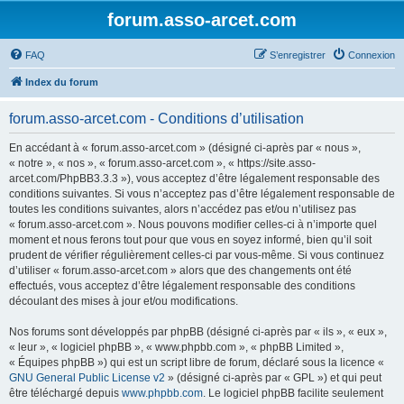
forum.asso-arcet.com
FAQ
S’enregistrer
Connexion
Index du forum
forum.asso-arcet.com - Conditions d’utilisation
En accédant à « forum.asso-arcet.com » (désigné ci-après par « nous »,
« notre », « nos », « forum.asso-arcet.com », « https://site.asso-
arcet.com/PhpBB3.3.3 »), vous acceptez d’être légalement responsable des
conditions suivantes. Si vous n’acceptez pas d’être légalement responsable de
toutes les conditions suivantes, alors n’accédez pas et/ou n’utilisez pas
« forum.asso-arcet.com ». Nous pouvons modifier celles-ci à n’importe quel
moment et nous ferons tout pour que vous en soyez informé, bien qu’il soit
prudent de vérifier régulièrement celles-ci par vous-même. Si vous continuez
d’utiliser « forum.asso-arcet.com » alors que des changements ont été
effectués, vous acceptez d’être légalement responsable des conditions
découlant des mises à jour et/ou modifications.
Nos forums sont développés par phpBB (désigné ci-après par « ils », « eux »,
« leur », « logiciel phpBB », « www.phpbb.com », « phpBB Limited »,
« Équipes phpBB ») qui est un script libre de forum, déclaré sous la licence «
GNU General Public License v2
» (désigné ci-après par « GPL ») et qui peut
être téléchargé depuis
www.phpbb.com
. Le logiciel phpBB facilite seulement