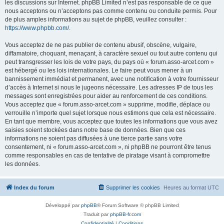
les discussions sur Internet. phpBB Limited n’est pas responsable de ce que
nous acceptons ou n’acceptons pas comme contenu ou conduite permis. Pour
de plus amples informations au sujet de phpBB, veuillez consulter :
https://www.phpbb.com/
.
Vous acceptez de ne pas publier de contenu abusif, obscène, vulgaire,
diffamatoire, choquant, menaçant, à caractère sexuel ou tout autre contenu qui
peut transgresser les lois de votre pays, du pays où « forum.asso-arcet.com »
est hébergé ou les lois internationales. Le faire peut vous mener à un
bannissement immédiat et permanent, avec une notification à votre fournisseur
d’accès à Internet si nous le jugeons nécessaire. Les adresses IP de tous les
messages sont enregistrées pour aider au renforcement de ces conditions.
Vous acceptez que « forum.asso-arcet.com » supprime, modifie, déplace ou
verrouille n’importe quel sujet lorsque nous estimons que cela est nécessaire.
En tant que membre, vous acceptez que toutes les informations que vous avez
saisies soient stockées dans notre base de données. Bien que ces
informations ne soient pas diffusées à une tierce partie sans votre
consentement, ni « forum.asso-arcet.com », ni phpBB ne pourront être tenus
comme responsables en cas de tentative de piratage visant à compromettre
les données.
Index du forum
Supprimer les cookies
Heures au format
UTC
Développé par
phpBB
® Forum Software © phpBB Limited
Traduit par
phpBB-fr.com
Confidentialité
|
Conditions