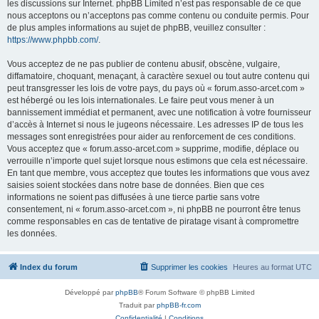
les discussions sur Internet. phpBB Limited n’est pas responsable de ce que
nous acceptons ou n’acceptons pas comme contenu ou conduite permis. Pour
de plus amples informations au sujet de phpBB, veuillez consulter :
https://www.phpbb.com/
.
Vous acceptez de ne pas publier de contenu abusif, obscène, vulgaire,
diffamatoire, choquant, menaçant, à caractère sexuel ou tout autre contenu qui
peut transgresser les lois de votre pays, du pays où « forum.asso-arcet.com »
est hébergé ou les lois internationales. Le faire peut vous mener à un
bannissement immédiat et permanent, avec une notification à votre fournisseur
d’accès à Internet si nous le jugeons nécessaire. Les adresses IP de tous les
messages sont enregistrées pour aider au renforcement de ces conditions.
Vous acceptez que « forum.asso-arcet.com » supprime, modifie, déplace ou
verrouille n’importe quel sujet lorsque nous estimons que cela est nécessaire.
En tant que membre, vous acceptez que toutes les informations que vous avez
saisies soient stockées dans notre base de données. Bien que ces
informations ne soient pas diffusées à une tierce partie sans votre
consentement, ni « forum.asso-arcet.com », ni phpBB ne pourront être tenus
comme responsables en cas de tentative de piratage visant à compromettre
les données.
Index du forum
Supprimer les cookies
Heures au format
UTC
Développé par
phpBB
® Forum Software © phpBB Limited
Traduit par
phpBB-fr.com
Confidentialité
|
Conditions