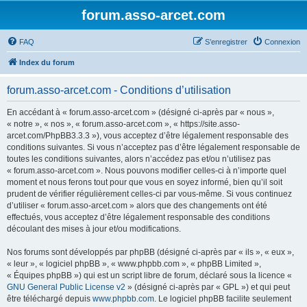
forum.asso-arcet.com
FAQ
S’enregistrer
Connexion
Index du forum
forum.asso-arcet.com - Conditions d’utilisation
En accédant à « forum.asso-arcet.com » (désigné ci-après par « nous »,
« notre », « nos », « forum.asso-arcet.com », « https://site.asso-
arcet.com/PhpBB3.3.3 »), vous acceptez d’être légalement responsable des
conditions suivantes. Si vous n’acceptez pas d’être légalement responsable de
toutes les conditions suivantes, alors n’accédez pas et/ou n’utilisez pas
« forum.asso-arcet.com ». Nous pouvons modifier celles-ci à n’importe quel
moment et nous ferons tout pour que vous en soyez informé, bien qu’il soit
prudent de vérifier régulièrement celles-ci par vous-même. Si vous continuez
d’utiliser « forum.asso-arcet.com » alors que des changements ont été
effectués, vous acceptez d’être légalement responsable des conditions
découlant des mises à jour et/ou modifications.
Nos forums sont développés par phpBB (désigné ci-après par « ils », « eux »,
« leur », « logiciel phpBB », « www.phpbb.com », « phpBB Limited »,
« Équipes phpBB ») qui est un script libre de forum, déclaré sous la licence «
GNU General Public License v2
» (désigné ci-après par « GPL ») et qui peut
être téléchargé depuis
www.phpbb.com
. Le logiciel phpBB facilite seulement