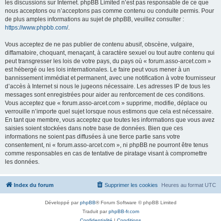
les discussions sur Internet. phpBB Limited n’est pas responsable de ce que
nous acceptons ou n’acceptons pas comme contenu ou conduite permis. Pour
de plus amples informations au sujet de phpBB, veuillez consulter :
https://www.phpbb.com/
.
Vous acceptez de ne pas publier de contenu abusif, obscène, vulgaire,
diffamatoire, choquant, menaçant, à caractère sexuel ou tout autre contenu qui
peut transgresser les lois de votre pays, du pays où « forum.asso-arcet.com »
est hébergé ou les lois internationales. Le faire peut vous mener à un
bannissement immédiat et permanent, avec une notification à votre fournisseur
d’accès à Internet si nous le jugeons nécessaire. Les adresses IP de tous les
messages sont enregistrées pour aider au renforcement de ces conditions.
Vous acceptez que « forum.asso-arcet.com » supprime, modifie, déplace ou
verrouille n’importe quel sujet lorsque nous estimons que cela est nécessaire.
En tant que membre, vous acceptez que toutes les informations que vous avez
saisies soient stockées dans notre base de données. Bien que ces
informations ne soient pas diffusées à une tierce partie sans votre
consentement, ni « forum.asso-arcet.com », ni phpBB ne pourront être tenus
comme responsables en cas de tentative de piratage visant à compromettre
les données.
Index du forum
Supprimer les cookies
Heures au format
UTC
Développé par
phpBB
® Forum Software © phpBB Limited
Traduit par
phpBB-fr.com
Confidentialité
|
Conditions