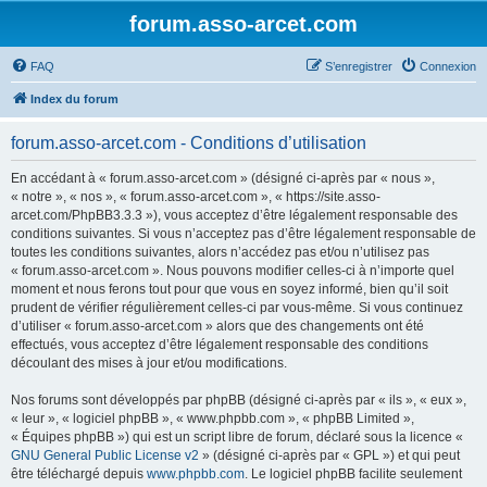
forum.asso-arcet.com
FAQ
S’enregistrer
Connexion
Index du forum
forum.asso-arcet.com - Conditions d’utilisation
En accédant à « forum.asso-arcet.com » (désigné ci-après par « nous »,
« notre », « nos », « forum.asso-arcet.com », « https://site.asso-
arcet.com/PhpBB3.3.3 »), vous acceptez d’être légalement responsable des
conditions suivantes. Si vous n’acceptez pas d’être légalement responsable de
toutes les conditions suivantes, alors n’accédez pas et/ou n’utilisez pas
« forum.asso-arcet.com ». Nous pouvons modifier celles-ci à n’importe quel
moment et nous ferons tout pour que vous en soyez informé, bien qu’il soit
prudent de vérifier régulièrement celles-ci par vous-même. Si vous continuez
d’utiliser « forum.asso-arcet.com » alors que des changements ont été
effectués, vous acceptez d’être légalement responsable des conditions
découlant des mises à jour et/ou modifications.
Nos forums sont développés par phpBB (désigné ci-après par « ils », « eux »,
« leur », « logiciel phpBB », « www.phpbb.com », « phpBB Limited »,
« Équipes phpBB ») qui est un script libre de forum, déclaré sous la licence «
GNU General Public License v2
» (désigné ci-après par « GPL ») et qui peut
être téléchargé depuis
www.phpbb.com
. Le logiciel phpBB facilite seulement