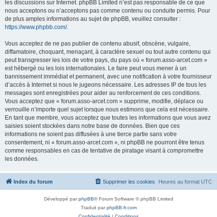
les discussions sur Internet. phpBB Limited n’est pas responsable de ce que
nous acceptons ou n’acceptons pas comme contenu ou conduite permis. Pour
de plus amples informations au sujet de phpBB, veuillez consulter :
https://www.phpbb.com/
.
Vous acceptez de ne pas publier de contenu abusif, obscène, vulgaire,
diffamatoire, choquant, menaçant, à caractère sexuel ou tout autre contenu qui
peut transgresser les lois de votre pays, du pays où « forum.asso-arcet.com »
est hébergé ou les lois internationales. Le faire peut vous mener à un
bannissement immédiat et permanent, avec une notification à votre fournisseur
d’accès à Internet si nous le jugeons nécessaire. Les adresses IP de tous les
messages sont enregistrées pour aider au renforcement de ces conditions.
Vous acceptez que « forum.asso-arcet.com » supprime, modifie, déplace ou
verrouille n’importe quel sujet lorsque nous estimons que cela est nécessaire.
En tant que membre, vous acceptez que toutes les informations que vous avez
saisies soient stockées dans notre base de données. Bien que ces
informations ne soient pas diffusées à une tierce partie sans votre
consentement, ni « forum.asso-arcet.com », ni phpBB ne pourront être tenus
comme responsables en cas de tentative de piratage visant à compromettre
les données.
Index du forum
Supprimer les cookies
Heures au format
UTC
Développé par
phpBB
® Forum Software © phpBB Limited
Traduit par
phpBB-fr.com
Confidentialité
|
Conditions