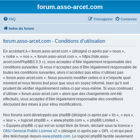
forum.asso-arcet.com
FAQ
S’enregistrer
Connexion
Index du forum
forum.asso-arcet.com - Conditions d’utilisation
En accédant à « forum.asso-arcet.com » (désigné ci-après par « nous »,
« notre », « nos », « forum.asso-arcet.com », « https://site.asso-
arcet.com/PhpBB3.3.3 »), vous acceptez d’être légalement responsable des
conditions suivantes. Si vous n’acceptez pas d’être légalement responsable de
toutes les conditions suivantes, alors n’accédez pas et/ou n’utilisez pas
« forum.asso-arcet.com ». Nous pouvons modifier celles-ci à n’importe quel
moment et nous ferons tout pour que vous en soyez informé, bien qu’il soit
prudent de vérifier régulièrement celles-ci par vous-même. Si vous continuez
d’utiliser « forum.asso-arcet.com » alors que des changements ont été
effectués, vous acceptez d’être légalement responsable des conditions
découlant des mises à jour et/ou modifications.
Nos forums sont développés par phpBB (désigné ci-après par « ils », « eux »,
« leur », « logiciel phpBB », « www.phpbb.com », « phpBB Limited »,
« Équipes phpBB ») qui est un script libre de forum, déclaré sous la licence «
GNU General Public License v2
» (désigné ci-après par « GPL ») et qui peut
être téléchargé depuis
www.phpbb.com
. Le logiciel phpBB facilite seulement