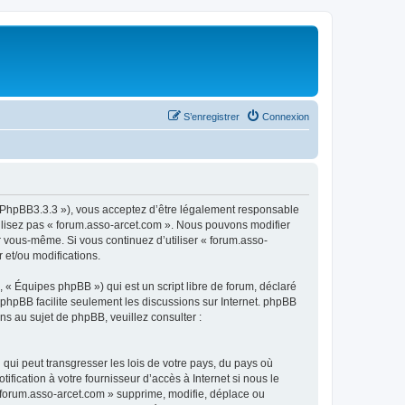
S’enregistrer
Connexion
om/PhpBB3.3.3 »), vous acceptez d’être légalement responsable
tilisez pas « forum.asso-arcet.com ». Nous pouvons modifier
ar vous-même. Si vous continuez d’utiliser « forum.asso-
 et/ou modifications.
 « Équipes phpBB ») qui est un script libre de forum, déclaré
l phpBB facilite seulement les discussions sur Internet. phpBB
 au sujet de phpBB, veuillez consulter :
qui peut transgresser les lois de votre pays, du pays où
fication à votre fournisseur d’accès à Internet si nous le
 forum.asso-arcet.com » supprime, modifie, déplace ou