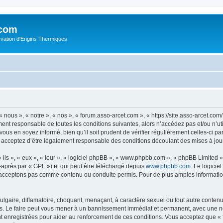
.com
rvation d'Engins Thermiques
 nous », « notre », « nos », « forum.asso-arcet.com », « https://site.asso-arcet.c
ment responsable de toutes les conditions suivantes, alors n’accédez pas et/ou n’u
vous en soyez informé, bien qu’il soit prudent de vérifier régulièrement celles-ci p
 acceptez d’être légalement responsable des conditions découlant des mises à jour
ls », « eux », « leur », « logiciel phpBB », « www.phpbb.com », « phpBB Limited »,
-après par « GPL ») et qui peut être téléchargé depuis
www.phpbb.com
. Le logicie
acceptons pas comme contenu ou conduite permis. Pour de plus amples informations
lgaire, diffamatoire, choquant, menaçant, à caractère sexuel ou tout autre contenu 
s. Le faire peut vous mener à un bannissement immédiat et permanent, avec une noti
t enregistrées pour aider au renforcement de ces conditions. Vous acceptez que «