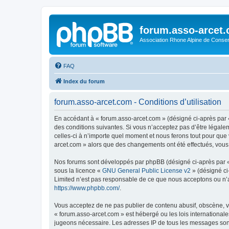
forum.asso-arcet
Association Rhone Alpine de Conse
FAQ
Index du forum
forum.asso-arcet.com - Conditions d’utilisation
En accédant à « forum.asso-arcet.com » (désigné ci-après par «
des conditions suivantes. Si vous n’acceptez pas d’être légale
celles-ci à n’importe quel moment et nous ferons tout pour que 
arcet.com » alors que des changements ont été effectués, vous
Nos forums sont développés par phpBB (désigné ci-après par « i
sous la licence «
GNU General Public License v2
» (désigné ci
Limited n’est pas responsable de ce que nous acceptons ou n’
https://www.phpbb.com/
.
Vous acceptez de ne pas publier de contenu abusif, obscène, vu
« forum.asso-arcet.com » est hébergé ou les lois internationale
jugeons nécessaire. Les adresses IP de tous les messages son