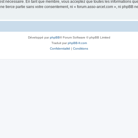
 est nécessaire. En tant que membre, vous acceptez que toutes les informations qu
une tierce partie sans votre consentement, ni « forum.asso-arcet.com », ni phpBB 
Développé par
phpBB
® Forum Software © phpBB Limited
Traduit par
phpBB-fr.com
Confidentialité
|
Conditions