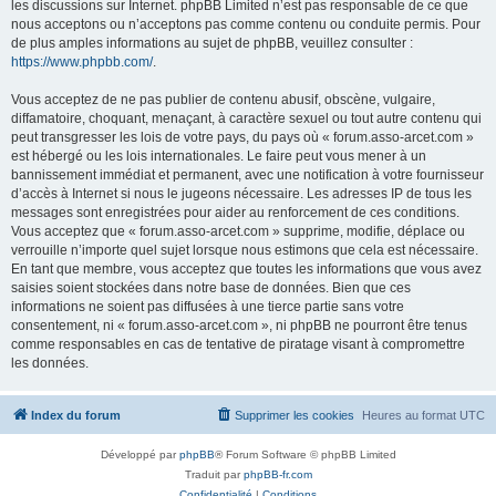
les discussions sur Internet. phpBB Limited n’est pas responsable de ce que
nous acceptons ou n’acceptons pas comme contenu ou conduite permis. Pour
de plus amples informations au sujet de phpBB, veuillez consulter :
https://www.phpbb.com/
.
Vous acceptez de ne pas publier de contenu abusif, obscène, vulgaire,
diffamatoire, choquant, menaçant, à caractère sexuel ou tout autre contenu qui
peut transgresser les lois de votre pays, du pays où « forum.asso-arcet.com »
est hébergé ou les lois internationales. Le faire peut vous mener à un
bannissement immédiat et permanent, avec une notification à votre fournisseur
d’accès à Internet si nous le jugeons nécessaire. Les adresses IP de tous les
messages sont enregistrées pour aider au renforcement de ces conditions.
Vous acceptez que « forum.asso-arcet.com » supprime, modifie, déplace ou
verrouille n’importe quel sujet lorsque nous estimons que cela est nécessaire.
En tant que membre, vous acceptez que toutes les informations que vous avez
saisies soient stockées dans notre base de données. Bien que ces
informations ne soient pas diffusées à une tierce partie sans votre
consentement, ni « forum.asso-arcet.com », ni phpBB ne pourront être tenus
comme responsables en cas de tentative de piratage visant à compromettre
les données.
Index du forum
Supprimer les cookies
Heures au format
UTC
Développé par
phpBB
® Forum Software © phpBB Limited
Traduit par
phpBB-fr.com
Confidentialité
|
Conditions