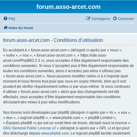
forum.asso-arcet.com
FAQ
S’enregistrer
Connexion
Index du forum
forum.asso-arcet.com - Conditions d’utilisation
En accédant à « forum.asso-arcet.com » (désigné ci-après par « nous »,
« notre », « nos », « forum.asso-arcet.com », « https://site.asso-
arcet.com/PhpBB3.3.3 »), vous acceptez d’être légalement responsable des
conditions suivantes. Si vous n’acceptez pas d’être légalement responsable de
toutes les conditions suivantes, alors n’accédez pas et/ou n’utilisez pas
« forum.asso-arcet.com ». Nous pouvons modifier celles-ci à n’importe quel
moment et nous ferons tout pour que vous en soyez informé, bien qu’il soit
prudent de vérifier régulièrement celles-ci par vous-même. Si vous continuez
d’utiliser « forum.asso-arcet.com » alors que des changements ont été
effectués, vous acceptez d’être légalement responsable des conditions
découlant des mises à jour et/ou modifications.
Nos forums sont développés par phpBB (désigné ci-après par « ils », « eux »,
« leur », « logiciel phpBB », « www.phpbb.com », « phpBB Limited »,
« Équipes phpBB ») qui est un script libre de forum, déclaré sous la licence «
GNU General Public License v2
» (désigné ci-après par « GPL ») et qui peut
être téléchargé depuis
www.phpbb.com
. Le logiciel phpBB facilite seulement