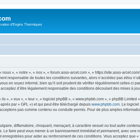
.com
rvation d'Engins Thermiques
 nous », « notre », « nos », « forum.asso-arcet.com », « https://site.asso-arcet.c
ment responsable de toutes les conditions suivantes, alors n’accédez pas et/ou n’u
vous en soyez informé, bien qu’il soit prudent de vérifier régulièrement celles-ci p
 acceptez d’être légalement responsable des conditions découlant des mises à jour
ls », « eux », « leur », « logiciel phpBB », « www.phpbb.com », « phpBB Limited »,
-après par « GPL ») et qui peut être téléchargé depuis
www.phpbb.com
. Le logicie
acceptons pas comme contenu ou conduite permis. Pour de plus amples informations
lgaire, diffamatoire, choquant, menaçant, à caractère sexuel ou tout autre contenu 
s. Le faire peut vous mener à un bannissement immédiat et permanent, avec une noti
t enregistrées pour aider au renforcement de ces conditions. Vous acceptez que «