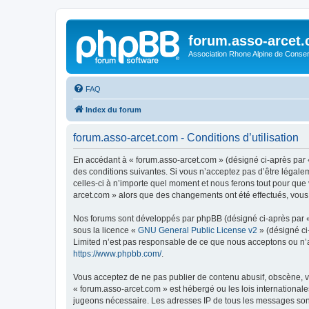
forum.asso-arcet
Association Rhone Alpine de Conse
FAQ
Index du forum
forum.asso-arcet.com - Conditions d’utilisation
En accédant à « forum.asso-arcet.com » (désigné ci-après par «
des conditions suivantes. Si vous n’acceptez pas d’être légale
celles-ci à n’importe quel moment et nous ferons tout pour que 
arcet.com » alors que des changements ont été effectués, vous
Nos forums sont développés par phpBB (désigné ci-après par « i
sous la licence «
GNU General Public License v2
» (désigné ci
Limited n’est pas responsable de ce que nous acceptons ou n’
https://www.phpbb.com/
.
Vous acceptez de ne pas publier de contenu abusif, obscène, vu
« forum.asso-arcet.com » est hébergé ou les lois internationale
jugeons nécessaire. Les adresses IP de tous les messages son