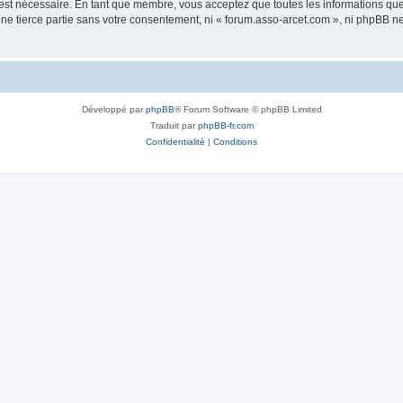
 est nécessaire. En tant que membre, vous acceptez que toutes les informations qu
une tierce partie sans votre consentement, ni « forum.asso-arcet.com », ni phpBB 
Développé par
phpBB
® Forum Software © phpBB Limited
Traduit par
phpBB-fr.com
Confidentialité
|
Conditions