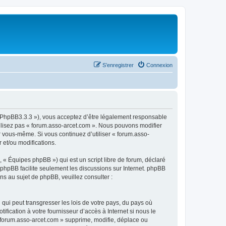
S’enregistrer
Connexion
om/PhpBB3.3.3 »), vous acceptez d’être légalement responsable
tilisez pas « forum.asso-arcet.com ». Nous pouvons modifier
ar vous-même. Si vous continuez d’utiliser « forum.asso-
 et/ou modifications.
 « Équipes phpBB ») qui est un script libre de forum, déclaré
l phpBB facilite seulement les discussions sur Internet. phpBB
 au sujet de phpBB, veuillez consulter :
qui peut transgresser les lois de votre pays, du pays où
fication à votre fournisseur d’accès à Internet si nous le
 forum.asso-arcet.com » supprime, modifie, déplace ou