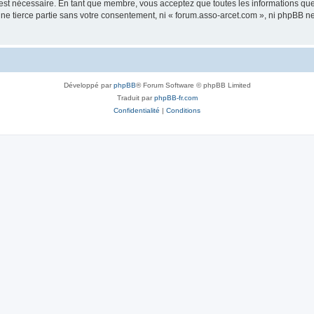
 est nécessaire. En tant que membre, vous acceptez que toutes les informations qu
une tierce partie sans votre consentement, ni « forum.asso-arcet.com », ni phpBB 
Développé par
phpBB
® Forum Software © phpBB Limited
Traduit par
phpBB-fr.com
Confidentialité
|
Conditions