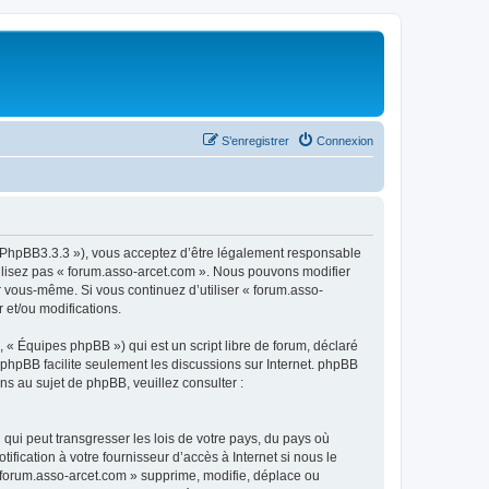
S’enregistrer
Connexion
om/PhpBB3.3.3 »), vous acceptez d’être légalement responsable
tilisez pas « forum.asso-arcet.com ». Nous pouvons modifier
ar vous-même. Si vous continuez d’utiliser « forum.asso-
 et/ou modifications.
 « Équipes phpBB ») qui est un script libre de forum, déclaré
l phpBB facilite seulement les discussions sur Internet. phpBB
 au sujet de phpBB, veuillez consulter :
qui peut transgresser les lois de votre pays, du pays où
fication à votre fournisseur d’accès à Internet si nous le
 forum.asso-arcet.com » supprime, modifie, déplace ou