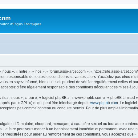
.com
rvation d'Engins Thermiques
 nous », « notre », « nos », « forum.asso-arcet.com », « https://site.asso-arcet.c
ment responsable de toutes les conditions suivantes, alors n’accédez pas et/ou n’u
vous en soyez informé, bien qu’il soit prudent de vérifier régulièrement celles-ci p
 acceptez d’être légalement responsable des conditions découlant des mises à jour
ls », « eux », « leur », « logiciel phpBB », « www.phpbb.com », « phpBB Limited »,
-après par « GPL ») et qui peut être téléchargé depuis
www.phpbb.com
. Le logicie
acceptons pas comme contenu ou conduite permis. Pour de plus amples informations
lgaire, diffamatoire, choquant, menaçant, à caractère sexuel ou tout autre contenu 
s. Le faire peut vous mener à un bannissement immédiat et permanent, avec une noti
t enregistrées pour aider au renforcement de ces conditions. Vous acceptez que «