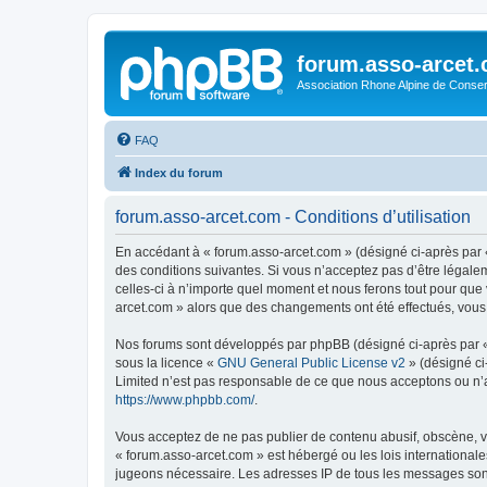
forum.asso-arcet
Association Rhone Alpine de Conse
FAQ
Index du forum
forum.asso-arcet.com - Conditions d’utilisation
En accédant à « forum.asso-arcet.com » (désigné ci-après par «
des conditions suivantes. Si vous n’acceptez pas d’être légale
celles-ci à n’importe quel moment et nous ferons tout pour que 
arcet.com » alors que des changements ont été effectués, vous
Nos forums sont développés par phpBB (désigné ci-après par « i
sous la licence «
GNU General Public License v2
» (désigné ci
Limited n’est pas responsable de ce que nous acceptons ou n’
https://www.phpbb.com/
.
Vous acceptez de ne pas publier de contenu abusif, obscène, vu
« forum.asso-arcet.com » est hébergé ou les lois internationale
jugeons nécessaire. Les adresses IP de tous les messages son