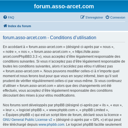
forum.asso-arcet.com
FAQ
S’enregistrer
Connexion
Index du forum
forum.asso-arcet.com - Conditions d’utilisation
En accédant à « forum.asso-arcet.com » (désigné ci-après par « nous »,
« notre », « nos », « forum.asso-arcet.com », « https://site.asso-
arcet.com/PhpBB3.3.3 »), vous acceptez d’être légalement responsable des
conditions suivantes. Si vous n’acceptez pas d’être légalement responsable de
toutes les conditions suivantes, alors n’accédez pas et/ou n’utilisez pas
« forum.asso-arcet.com ». Nous pouvons modifier celles-ci à n’importe quel
moment et nous ferons tout pour que vous en soyez informé, bien qu’il soit
prudent de vérifier régulièrement celles-ci par vous-même. Si vous continuez
d’utiliser « forum.asso-arcet.com » alors que des changements ont été
effectués, vous acceptez d’être légalement responsable des conditions
découlant des mises à jour et/ou modifications.
Nos forums sont développés par phpBB (désigné ci-après par « ils », « eux »,
« leur », « logiciel phpBB », « www.phpbb.com », « phpBB Limited »,
« Équipes phpBB ») qui est un script libre de forum, déclaré sous la licence «
GNU General Public License v2
» (désigné ci-après par « GPL ») et qui peut
être téléchargé depuis
www.phpbb.com
. Le logiciel phpBB facilite seulement