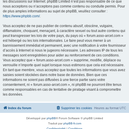
les discussions sur Internet. phpBB Limited n’est pas responsable de ce que
nous acceptons ou n’acceptons pas comme contenu ou conduite permis. Pour
de plus amples informations au sujet de phpBB, veuillez consulter :
https://www.phpbb.com/
.
Vous acceptez de ne pas publier de contenu abusif, obscène, vulgaire,
diffamatoire, choquant, menaçant, à caractère sexuel ou tout autre contenu qui
peut transgresser les lois de votre pays, du pays où « forum.asso-arcet.com »
est hébergé ou les lois internationales. Le faire peut vous mener à un
bannissement immédiat et permanent, avec une notification à votre fournisseur
d’accès à Internet si nous le jugeons nécessaire. Les adresses IP de tous les
messages sont enregistrées pour aider au renforcement de ces conditions.
Vous acceptez que « forum.asso-arcet.com » supprime, modifie, déplace ou
verrouille n’importe quel sujet lorsque nous estimons que cela est nécessaire.
En tant que membre, vous acceptez que toutes les informations que vous avez
saisies soient stockées dans notre base de données. Bien que ces
informations ne soient pas diffusées à une tierce partie sans votre
consentement, ni « forum.asso-arcet.com », ni phpBB ne pourront être tenus
comme responsables en cas de tentative de piratage visant à compromettre
les données.
Index du forum
Supprimer les cookies
Heures au format
UTC
Développé par
phpBB
® Forum Software © phpBB Limited
Traduit par
phpBB-fr.com
Confidentialité
|
Conditions