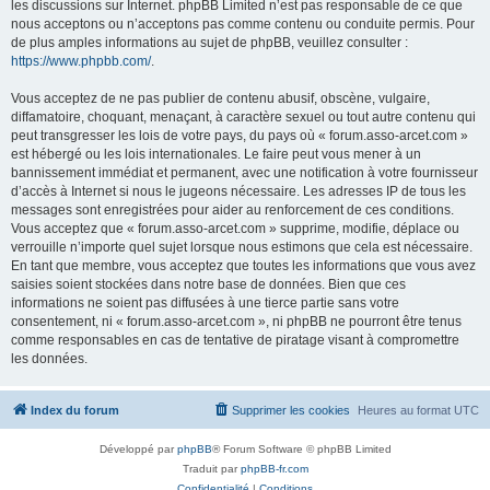
les discussions sur Internet. phpBB Limited n’est pas responsable de ce que
nous acceptons ou n’acceptons pas comme contenu ou conduite permis. Pour
de plus amples informations au sujet de phpBB, veuillez consulter :
https://www.phpbb.com/
.
Vous acceptez de ne pas publier de contenu abusif, obscène, vulgaire,
diffamatoire, choquant, menaçant, à caractère sexuel ou tout autre contenu qui
peut transgresser les lois de votre pays, du pays où « forum.asso-arcet.com »
est hébergé ou les lois internationales. Le faire peut vous mener à un
bannissement immédiat et permanent, avec une notification à votre fournisseur
d’accès à Internet si nous le jugeons nécessaire. Les adresses IP de tous les
messages sont enregistrées pour aider au renforcement de ces conditions.
Vous acceptez que « forum.asso-arcet.com » supprime, modifie, déplace ou
verrouille n’importe quel sujet lorsque nous estimons que cela est nécessaire.
En tant que membre, vous acceptez que toutes les informations que vous avez
saisies soient stockées dans notre base de données. Bien que ces
informations ne soient pas diffusées à une tierce partie sans votre
consentement, ni « forum.asso-arcet.com », ni phpBB ne pourront être tenus
comme responsables en cas de tentative de piratage visant à compromettre
les données.
Index du forum
Supprimer les cookies
Heures au format
UTC
Développé par
phpBB
® Forum Software © phpBB Limited
Traduit par
phpBB-fr.com
Confidentialité
|
Conditions