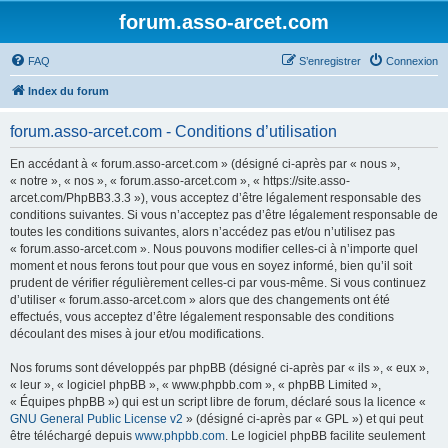
forum.asso-arcet.com
FAQ
S’enregistrer
Connexion
Index du forum
forum.asso-arcet.com - Conditions d’utilisation
En accédant à « forum.asso-arcet.com » (désigné ci-après par « nous »,
« notre », « nos », « forum.asso-arcet.com », « https://site.asso-
arcet.com/PhpBB3.3.3 »), vous acceptez d’être légalement responsable des
conditions suivantes. Si vous n’acceptez pas d’être légalement responsable de
toutes les conditions suivantes, alors n’accédez pas et/ou n’utilisez pas
« forum.asso-arcet.com ». Nous pouvons modifier celles-ci à n’importe quel
moment et nous ferons tout pour que vous en soyez informé, bien qu’il soit
prudent de vérifier régulièrement celles-ci par vous-même. Si vous continuez
d’utiliser « forum.asso-arcet.com » alors que des changements ont été
effectués, vous acceptez d’être légalement responsable des conditions
découlant des mises à jour et/ou modifications.
Nos forums sont développés par phpBB (désigné ci-après par « ils », « eux »,
« leur », « logiciel phpBB », « www.phpbb.com », « phpBB Limited »,
« Équipes phpBB ») qui est un script libre de forum, déclaré sous la licence «
GNU General Public License v2
» (désigné ci-après par « GPL ») et qui peut
être téléchargé depuis
www.phpbb.com
. Le logiciel phpBB facilite seulement