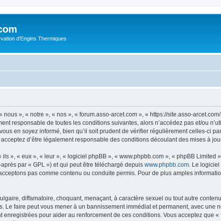
.com
rvation d'Engins Thermiques
 nous », « notre », « nos », « forum.asso-arcet.com », « https://site.asso-arcet.c
ment responsable de toutes les conditions suivantes, alors n’accédez pas et/ou n’u
vous en soyez informé, bien qu’il soit prudent de vérifier régulièrement celles-ci p
 acceptez d’être légalement responsable des conditions découlant des mises à jour
ls », « eux », « leur », « logiciel phpBB », « www.phpbb.com », « phpBB Limited »,
-après par « GPL ») et qui peut être téléchargé depuis
www.phpbb.com
. Le logicie
acceptons pas comme contenu ou conduite permis. Pour de plus amples informations
lgaire, diffamatoire, choquant, menaçant, à caractère sexuel ou tout autre contenu 
s. Le faire peut vous mener à un bannissement immédiat et permanent, avec une noti
t enregistrées pour aider au renforcement de ces conditions. Vous acceptez que «