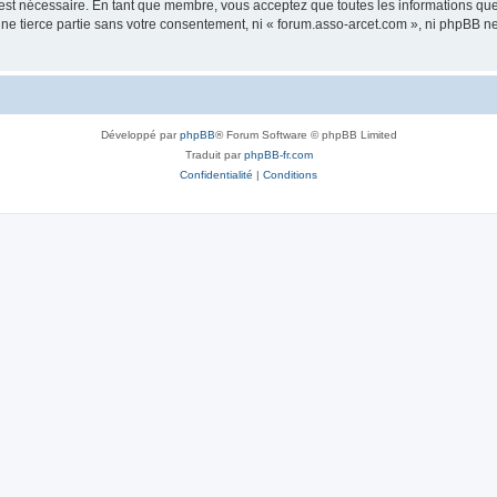
 est nécessaire. En tant que membre, vous acceptez que toutes les informations qu
une tierce partie sans votre consentement, ni « forum.asso-arcet.com », ni phpBB 
Développé par
phpBB
® Forum Software © phpBB Limited
Traduit par
phpBB-fr.com
Confidentialité
|
Conditions