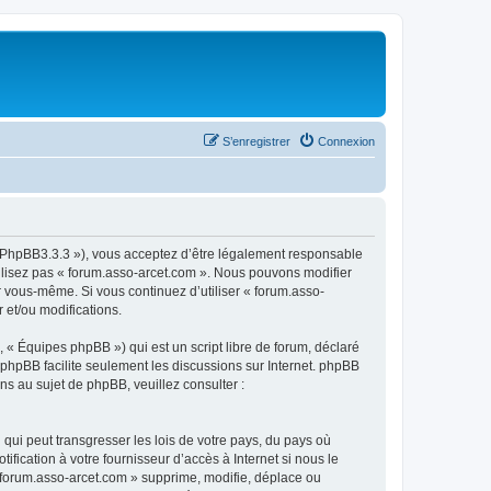
S’enregistrer
Connexion
om/PhpBB3.3.3 »), vous acceptez d’être légalement responsable
tilisez pas « forum.asso-arcet.com ». Nous pouvons modifier
ar vous-même. Si vous continuez d’utiliser « forum.asso-
 et/ou modifications.
 « Équipes phpBB ») qui est un script libre de forum, déclaré
l phpBB facilite seulement les discussions sur Internet. phpBB
 au sujet de phpBB, veuillez consulter :
qui peut transgresser les lois de votre pays, du pays où
fication à votre fournisseur d’accès à Internet si nous le
 forum.asso-arcet.com » supprime, modifie, déplace ou