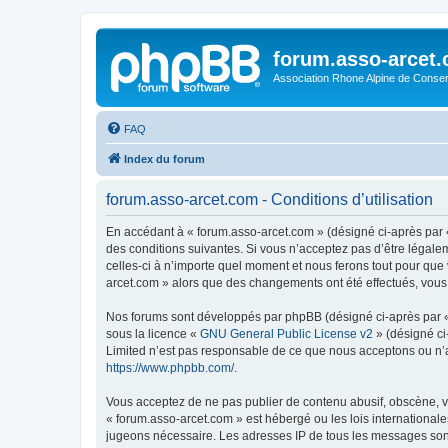
forum.asso-arcet
Association Rhone Alpine de Conse
FAQ
Index du forum
forum.asso-arcet.com - Conditions d’utilisation
En accédant à « forum.asso-arcet.com » (désigné ci-après par «
des conditions suivantes. Si vous n’acceptez pas d’être légale
celles-ci à n’importe quel moment et nous ferons tout pour que 
arcet.com » alors que des changements ont été effectués, vous
Nos forums sont développés par phpBB (désigné ci-après par « i
sous la licence «
GNU General Public License v2
» (désigné ci
Limited n’est pas responsable de ce que nous acceptons ou n’
https://www.phpbb.com/
.
Vous acceptez de ne pas publier de contenu abusif, obscène, vu
« forum.asso-arcet.com » est hébergé ou les lois internationale
jugeons nécessaire. Les adresses IP de tous les messages son