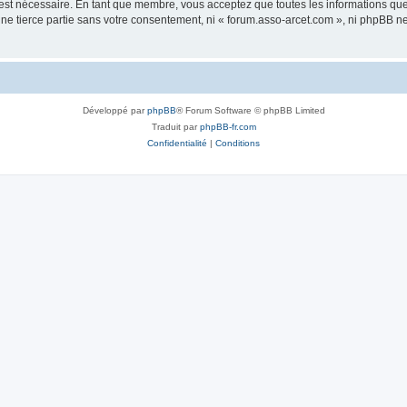
 est nécessaire. En tant que membre, vous acceptez que toutes les informations qu
une tierce partie sans votre consentement, ni « forum.asso-arcet.com », ni phpBB 
Développé par
phpBB
® Forum Software © phpBB Limited
Traduit par
phpBB-fr.com
Confidentialité
|
Conditions