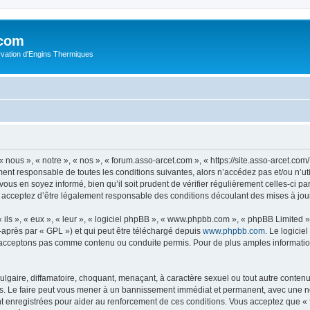
.com
rvation d'Engins Thermiques
 nous », « notre », « nos », « forum.asso-arcet.com », « https://site.asso-arcet.c
ment responsable de toutes les conditions suivantes, alors n’accédez pas et/ou n’u
vous en soyez informé, bien qu’il soit prudent de vérifier régulièrement celles-ci p
 acceptez d’être légalement responsable des conditions découlant des mises à jour
ls », « eux », « leur », « logiciel phpBB », « www.phpbb.com », « phpBB Limited »,
-après par « GPL ») et qui peut être téléchargé depuis
www.phpbb.com
. Le logicie
acceptons pas comme contenu ou conduite permis. Pour de plus amples informations
lgaire, diffamatoire, choquant, menaçant, à caractère sexuel ou tout autre contenu 
s. Le faire peut vous mener à un bannissement immédiat et permanent, avec une noti
t enregistrées pour aider au renforcement de ces conditions. Vous acceptez que «