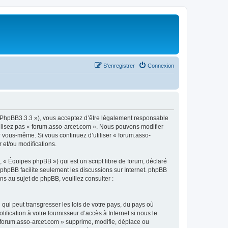
S’enregistrer
Connexion
om/PhpBB3.3.3 »), vous acceptez d’être légalement responsable
tilisez pas « forum.asso-arcet.com ». Nous pouvons modifier
ar vous-même. Si vous continuez d’utiliser « forum.asso-
 et/ou modifications.
 « Équipes phpBB ») qui est un script libre de forum, déclaré
l phpBB facilite seulement les discussions sur Internet. phpBB
 au sujet de phpBB, veuillez consulter :
qui peut transgresser les lois de votre pays, du pays où
fication à votre fournisseur d’accès à Internet si nous le
 forum.asso-arcet.com » supprime, modifie, déplace ou