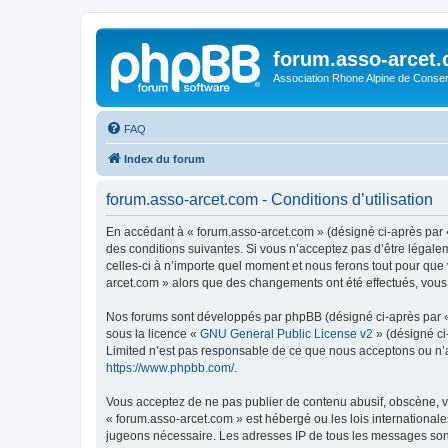
forum.asso-arcet
Association Rhone Alpine de Conse
FAQ
Index du forum
forum.asso-arcet.com - Conditions d’utilisation
En accédant à « forum.asso-arcet.com » (désigné ci-après par «
des conditions suivantes. Si vous n’acceptez pas d’être légale
celles-ci à n’importe quel moment et nous ferons tout pour que 
arcet.com » alors que des changements ont été effectués, vous
Nos forums sont développés par phpBB (désigné ci-après par « i
sous la licence «
GNU General Public License v2
» (désigné ci
Limited n’est pas responsable de ce que nous acceptons ou n’
https://www.phpbb.com/
.
Vous acceptez de ne pas publier de contenu abusif, obscène, vu
« forum.asso-arcet.com » est hébergé ou les lois internationale
jugeons nécessaire. Les adresses IP de tous les messages son