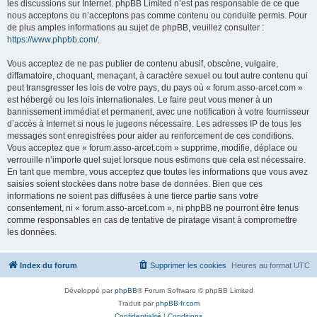
les discussions sur Internet. phpBB Limited n’est pas responsable de ce que
nous acceptons ou n’acceptons pas comme contenu ou conduite permis. Pour
de plus amples informations au sujet de phpBB, veuillez consulter :
https://www.phpbb.com/
.
Vous acceptez de ne pas publier de contenu abusif, obscène, vulgaire,
diffamatoire, choquant, menaçant, à caractère sexuel ou tout autre contenu qui
peut transgresser les lois de votre pays, du pays où « forum.asso-arcet.com »
est hébergé ou les lois internationales. Le faire peut vous mener à un
bannissement immédiat et permanent, avec une notification à votre fournisseur
d’accès à Internet si nous le jugeons nécessaire. Les adresses IP de tous les
messages sont enregistrées pour aider au renforcement de ces conditions.
Vous acceptez que « forum.asso-arcet.com » supprime, modifie, déplace ou
verrouille n’importe quel sujet lorsque nous estimons que cela est nécessaire.
En tant que membre, vous acceptez que toutes les informations que vous avez
saisies soient stockées dans notre base de données. Bien que ces
informations ne soient pas diffusées à une tierce partie sans votre
consentement, ni « forum.asso-arcet.com », ni phpBB ne pourront être tenus
comme responsables en cas de tentative de piratage visant à compromettre
les données.
Index du forum
Supprimer les cookies
Heures au format
UTC
Développé par
phpBB
® Forum Software © phpBB Limited
Traduit par
phpBB-fr.com
Confidentialité
|
Conditions