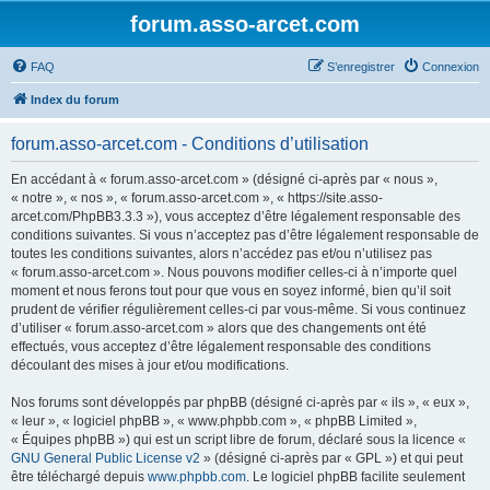
forum.asso-arcet.com
FAQ
S’enregistrer
Connexion
Index du forum
forum.asso-arcet.com - Conditions d’utilisation
En accédant à « forum.asso-arcet.com » (désigné ci-après par « nous »,
« notre », « nos », « forum.asso-arcet.com », « https://site.asso-
arcet.com/PhpBB3.3.3 »), vous acceptez d’être légalement responsable des
conditions suivantes. Si vous n’acceptez pas d’être légalement responsable de
toutes les conditions suivantes, alors n’accédez pas et/ou n’utilisez pas
« forum.asso-arcet.com ». Nous pouvons modifier celles-ci à n’importe quel
moment et nous ferons tout pour que vous en soyez informé, bien qu’il soit
prudent de vérifier régulièrement celles-ci par vous-même. Si vous continuez
d’utiliser « forum.asso-arcet.com » alors que des changements ont été
effectués, vous acceptez d’être légalement responsable des conditions
découlant des mises à jour et/ou modifications.
Nos forums sont développés par phpBB (désigné ci-après par « ils », « eux »,
« leur », « logiciel phpBB », « www.phpbb.com », « phpBB Limited »,
« Équipes phpBB ») qui est un script libre de forum, déclaré sous la licence «
GNU General Public License v2
» (désigné ci-après par « GPL ») et qui peut
être téléchargé depuis
www.phpbb.com
. Le logiciel phpBB facilite seulement