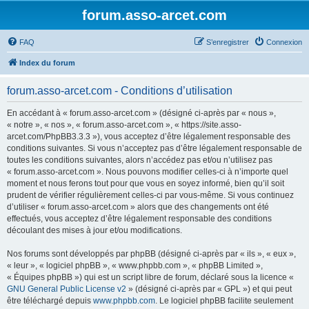
forum.asso-arcet.com
FAQ
S’enregistrer
Connexion
Index du forum
forum.asso-arcet.com - Conditions d’utilisation
En accédant à « forum.asso-arcet.com » (désigné ci-après par « nous »,
« notre », « nos », « forum.asso-arcet.com », « https://site.asso-
arcet.com/PhpBB3.3.3 »), vous acceptez d’être légalement responsable des
conditions suivantes. Si vous n’acceptez pas d’être légalement responsable de
toutes les conditions suivantes, alors n’accédez pas et/ou n’utilisez pas
« forum.asso-arcet.com ». Nous pouvons modifier celles-ci à n’importe quel
moment et nous ferons tout pour que vous en soyez informé, bien qu’il soit
prudent de vérifier régulièrement celles-ci par vous-même. Si vous continuez
d’utiliser « forum.asso-arcet.com » alors que des changements ont été
effectués, vous acceptez d’être légalement responsable des conditions
découlant des mises à jour et/ou modifications.
Nos forums sont développés par phpBB (désigné ci-après par « ils », « eux »,
« leur », « logiciel phpBB », « www.phpbb.com », « phpBB Limited »,
« Équipes phpBB ») qui est un script libre de forum, déclaré sous la licence «
GNU General Public License v2
» (désigné ci-après par « GPL ») et qui peut
être téléchargé depuis
www.phpbb.com
. Le logiciel phpBB facilite seulement