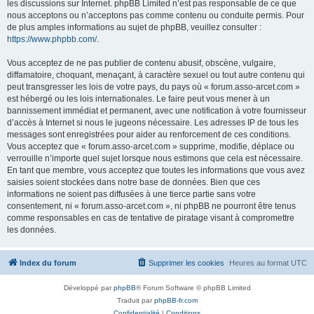
les discussions sur Internet. phpBB Limited n’est pas responsable de ce que
nous acceptons ou n’acceptons pas comme contenu ou conduite permis. Pour
de plus amples informations au sujet de phpBB, veuillez consulter :
https://www.phpbb.com/
.
Vous acceptez de ne pas publier de contenu abusif, obscène, vulgaire,
diffamatoire, choquant, menaçant, à caractère sexuel ou tout autre contenu qui
peut transgresser les lois de votre pays, du pays où « forum.asso-arcet.com »
est hébergé ou les lois internationales. Le faire peut vous mener à un
bannissement immédiat et permanent, avec une notification à votre fournisseur
d’accès à Internet si nous le jugeons nécessaire. Les adresses IP de tous les
messages sont enregistrées pour aider au renforcement de ces conditions.
Vous acceptez que « forum.asso-arcet.com » supprime, modifie, déplace ou
verrouille n’importe quel sujet lorsque nous estimons que cela est nécessaire.
En tant que membre, vous acceptez que toutes les informations que vous avez
saisies soient stockées dans notre base de données. Bien que ces
informations ne soient pas diffusées à une tierce partie sans votre
consentement, ni « forum.asso-arcet.com », ni phpBB ne pourront être tenus
comme responsables en cas de tentative de piratage visant à compromettre
les données.
Index du forum
Supprimer les cookies
Heures au format
UTC
Développé par
phpBB
® Forum Software © phpBB Limited
Traduit par
phpBB-fr.com
Confidentialité
|
Conditions