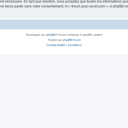
 est nécessaire. En tant que membre, vous acceptez que toutes les informations qu
une tierce partie sans votre consentement, ni « forum.asso-arcet.com », ni phpBB 
Développé par
phpBB
® Forum Software © phpBB Limited
Traduit par
phpBB-fr.com
Confidentialité
|
Conditions