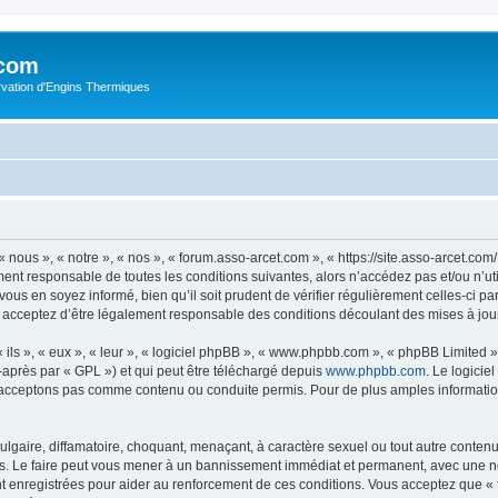
.com
rvation d'Engins Thermiques
 nous », « notre », « nos », « forum.asso-arcet.com », « https://site.asso-arcet.c
ment responsable de toutes les conditions suivantes, alors n’accédez pas et/ou n’u
vous en soyez informé, bien qu’il soit prudent de vérifier régulièrement celles-ci p
 acceptez d’être légalement responsable des conditions découlant des mises à jour
ls », « eux », « leur », « logiciel phpBB », « www.phpbb.com », « phpBB Limited »,
-après par « GPL ») et qui peut être téléchargé depuis
www.phpbb.com
. Le logicie
acceptons pas comme contenu ou conduite permis. Pour de plus amples informations
lgaire, diffamatoire, choquant, menaçant, à caractère sexuel ou tout autre contenu 
s. Le faire peut vous mener à un bannissement immédiat et permanent, avec une noti
t enregistrées pour aider au renforcement de ces conditions. Vous acceptez que «