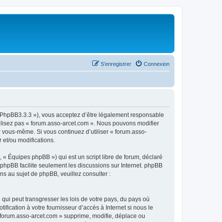
S’enregistrer
Connexion
om/PhpBB3.3.3 »), vous acceptez d’être légalement responsable
tilisez pas « forum.asso-arcet.com ». Nous pouvons modifier
ar vous-même. Si vous continuez d’utiliser « forum.asso-
 et/ou modifications.
 « Équipes phpBB ») qui est un script libre de forum, déclaré
l phpBB facilite seulement les discussions sur Internet. phpBB
 au sujet de phpBB, veuillez consulter :
qui peut transgresser les lois de votre pays, du pays où
fication à votre fournisseur d’accès à Internet si nous le
 forum.asso-arcet.com » supprime, modifie, déplace ou