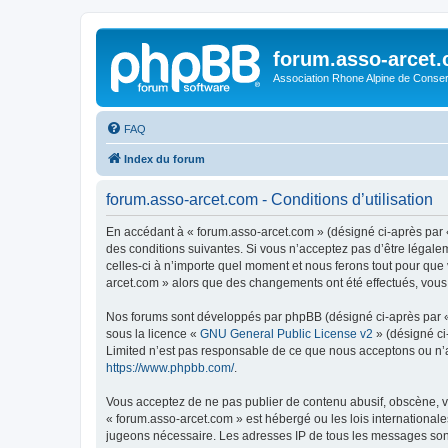
forum.asso-arcet
Association Rhone Alpine de Conse
FAQ
Index du forum
forum.asso-arcet.com - Conditions d’utilisation
En accédant à « forum.asso-arcet.com » (désigné ci-après par «
des conditions suivantes. Si vous n’acceptez pas d’être légale
celles-ci à n’importe quel moment et nous ferons tout pour que 
arcet.com » alors que des changements ont été effectués, vous
Nos forums sont développés par phpBB (désigné ci-après par « i
sous la licence «
GNU General Public License v2
» (désigné ci
Limited n’est pas responsable de ce que nous acceptons ou n’
https://www.phpbb.com/
.
Vous acceptez de ne pas publier de contenu abusif, obscène, vu
« forum.asso-arcet.com » est hébergé ou les lois internationale
jugeons nécessaire. Les adresses IP de tous les messages son