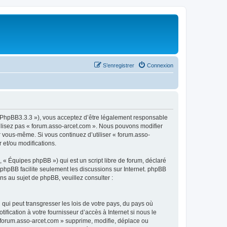
S’enregistrer
Connexion
om/PhpBB3.3.3 »), vous acceptez d’être légalement responsable
tilisez pas « forum.asso-arcet.com ». Nous pouvons modifier
ar vous-même. Si vous continuez d’utiliser « forum.asso-
 et/ou modifications.
 « Équipes phpBB ») qui est un script libre de forum, déclaré
l phpBB facilite seulement les discussions sur Internet. phpBB
 au sujet de phpBB, veuillez consulter :
qui peut transgresser les lois de votre pays, du pays où
fication à votre fournisseur d’accès à Internet si nous le
 forum.asso-arcet.com » supprime, modifie, déplace ou