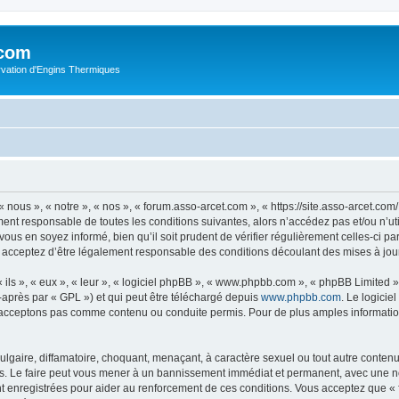
.com
rvation d'Engins Thermiques
 nous », « notre », « nos », « forum.asso-arcet.com », « https://site.asso-arcet.c
ment responsable de toutes les conditions suivantes, alors n’accédez pas et/ou n’u
vous en soyez informé, bien qu’il soit prudent de vérifier régulièrement celles-ci p
 acceptez d’être légalement responsable des conditions découlant des mises à jour
ls », « eux », « leur », « logiciel phpBB », « www.phpbb.com », « phpBB Limited »,
-après par « GPL ») et qui peut être téléchargé depuis
www.phpbb.com
. Le logicie
acceptons pas comme contenu ou conduite permis. Pour de plus amples informations
lgaire, diffamatoire, choquant, menaçant, à caractère sexuel ou tout autre contenu 
s. Le faire peut vous mener à un bannissement immédiat et permanent, avec une noti
t enregistrées pour aider au renforcement de ces conditions. Vous acceptez que «