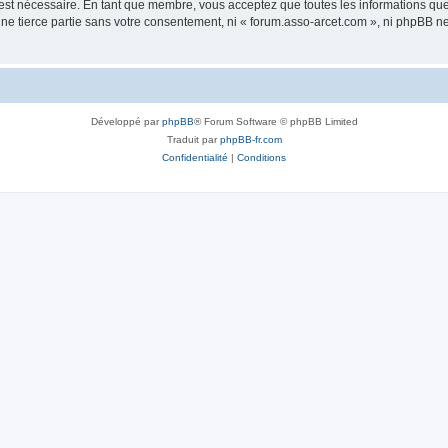
 est nécessaire. En tant que membre, vous acceptez que toutes les informations qu
une tierce partie sans votre consentement, ni « forum.asso-arcet.com », ni phpBB 
Développé par
phpBB
® Forum Software © phpBB Limited
Traduit par
phpBB-fr.com
Confidentialité
|
Conditions