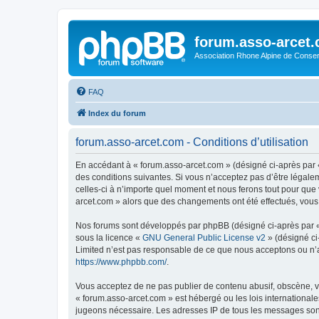
forum.asso-arcet
Association Rhone Alpine de Conse
FAQ
Index du forum
forum.asso-arcet.com - Conditions d’utilisation
En accédant à « forum.asso-arcet.com » (désigné ci-après par «
des conditions suivantes. Si vous n’acceptez pas d’être légale
celles-ci à n’importe quel moment et nous ferons tout pour que 
arcet.com » alors que des changements ont été effectués, vous
Nos forums sont développés par phpBB (désigné ci-après par « i
sous la licence «
GNU General Public License v2
» (désigné ci
Limited n’est pas responsable de ce que nous acceptons ou n’
https://www.phpbb.com/
.
Vous acceptez de ne pas publier de contenu abusif, obscène, vu
« forum.asso-arcet.com » est hébergé ou les lois internationale
jugeons nécessaire. Les adresses IP de tous les messages son