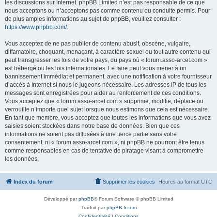
les discussions sur Internet. phpBB Limited n’est pas responsable de ce que
nous acceptons ou n’acceptons pas comme contenu ou conduite permis. Pour
de plus amples informations au sujet de phpBB, veuillez consulter :
https://www.phpbb.com/
.
Vous acceptez de ne pas publier de contenu abusif, obscène, vulgaire,
diffamatoire, choquant, menaçant, à caractère sexuel ou tout autre contenu qui
peut transgresser les lois de votre pays, du pays où « forum.asso-arcet.com »
est hébergé ou les lois internationales. Le faire peut vous mener à un
bannissement immédiat et permanent, avec une notification à votre fournisseur
d’accès à Internet si nous le jugeons nécessaire. Les adresses IP de tous les
messages sont enregistrées pour aider au renforcement de ces conditions.
Vous acceptez que « forum.asso-arcet.com » supprime, modifie, déplace ou
verrouille n’importe quel sujet lorsque nous estimons que cela est nécessaire.
En tant que membre, vous acceptez que toutes les informations que vous avez
saisies soient stockées dans notre base de données. Bien que ces
informations ne soient pas diffusées à une tierce partie sans votre
consentement, ni « forum.asso-arcet.com », ni phpBB ne pourront être tenus
comme responsables en cas de tentative de piratage visant à compromettre
les données.
Index du forum
Supprimer les cookies
Heures au format
UTC
Développé par
phpBB
® Forum Software © phpBB Limited
Traduit par
phpBB-fr.com
Confidentialité
|
Conditions