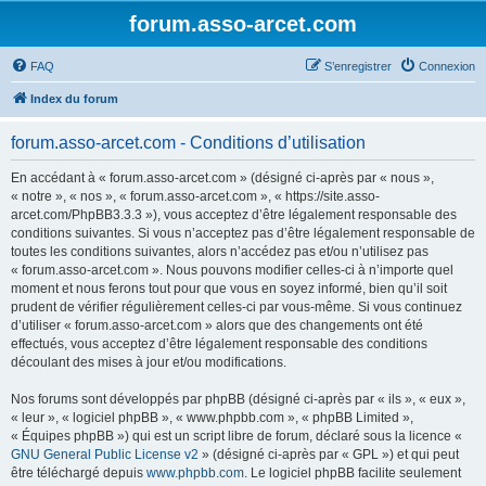
forum.asso-arcet.com
FAQ
S’enregistrer
Connexion
Index du forum
forum.asso-arcet.com - Conditions d’utilisation
En accédant à « forum.asso-arcet.com » (désigné ci-après par « nous »,
« notre », « nos », « forum.asso-arcet.com », « https://site.asso-
arcet.com/PhpBB3.3.3 »), vous acceptez d’être légalement responsable des
conditions suivantes. Si vous n’acceptez pas d’être légalement responsable de
toutes les conditions suivantes, alors n’accédez pas et/ou n’utilisez pas
« forum.asso-arcet.com ». Nous pouvons modifier celles-ci à n’importe quel
moment et nous ferons tout pour que vous en soyez informé, bien qu’il soit
prudent de vérifier régulièrement celles-ci par vous-même. Si vous continuez
d’utiliser « forum.asso-arcet.com » alors que des changements ont été
effectués, vous acceptez d’être légalement responsable des conditions
découlant des mises à jour et/ou modifications.
Nos forums sont développés par phpBB (désigné ci-après par « ils », « eux »,
« leur », « logiciel phpBB », « www.phpbb.com », « phpBB Limited »,
« Équipes phpBB ») qui est un script libre de forum, déclaré sous la licence «
GNU General Public License v2
» (désigné ci-après par « GPL ») et qui peut
être téléchargé depuis
www.phpbb.com
. Le logiciel phpBB facilite seulement