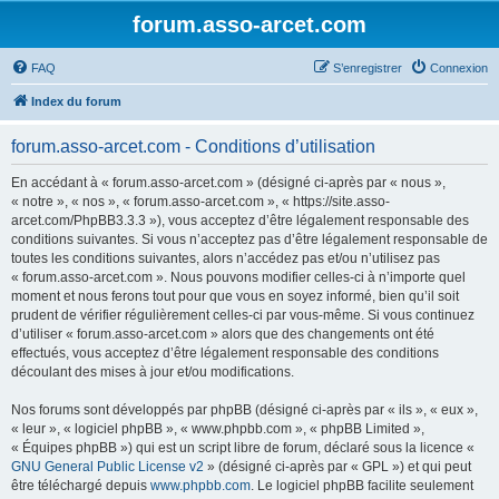
forum.asso-arcet.com
FAQ
S’enregistrer
Connexion
Index du forum
forum.asso-arcet.com - Conditions d’utilisation
En accédant à « forum.asso-arcet.com » (désigné ci-après par « nous »,
« notre », « nos », « forum.asso-arcet.com », « https://site.asso-
arcet.com/PhpBB3.3.3 »), vous acceptez d’être légalement responsable des
conditions suivantes. Si vous n’acceptez pas d’être légalement responsable de
toutes les conditions suivantes, alors n’accédez pas et/ou n’utilisez pas
« forum.asso-arcet.com ». Nous pouvons modifier celles-ci à n’importe quel
moment et nous ferons tout pour que vous en soyez informé, bien qu’il soit
prudent de vérifier régulièrement celles-ci par vous-même. Si vous continuez
d’utiliser « forum.asso-arcet.com » alors que des changements ont été
effectués, vous acceptez d’être légalement responsable des conditions
découlant des mises à jour et/ou modifications.
Nos forums sont développés par phpBB (désigné ci-après par « ils », « eux »,
« leur », « logiciel phpBB », « www.phpbb.com », « phpBB Limited »,
« Équipes phpBB ») qui est un script libre de forum, déclaré sous la licence «
GNU General Public License v2
» (désigné ci-après par « GPL ») et qui peut
être téléchargé depuis
www.phpbb.com
. Le logiciel phpBB facilite seulement