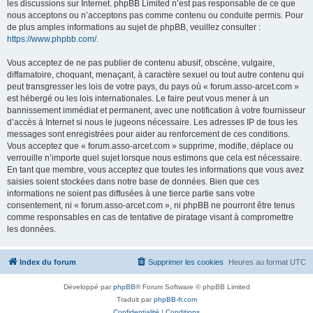
les discussions sur Internet. phpBB Limited n’est pas responsable de ce que
nous acceptons ou n’acceptons pas comme contenu ou conduite permis. Pour
de plus amples informations au sujet de phpBB, veuillez consulter :
https://www.phpbb.com/
.
Vous acceptez de ne pas publier de contenu abusif, obscène, vulgaire,
diffamatoire, choquant, menaçant, à caractère sexuel ou tout autre contenu qui
peut transgresser les lois de votre pays, du pays où « forum.asso-arcet.com »
est hébergé ou les lois internationales. Le faire peut vous mener à un
bannissement immédiat et permanent, avec une notification à votre fournisseur
d’accès à Internet si nous le jugeons nécessaire. Les adresses IP de tous les
messages sont enregistrées pour aider au renforcement de ces conditions.
Vous acceptez que « forum.asso-arcet.com » supprime, modifie, déplace ou
verrouille n’importe quel sujet lorsque nous estimons que cela est nécessaire.
En tant que membre, vous acceptez que toutes les informations que vous avez
saisies soient stockées dans notre base de données. Bien que ces
informations ne soient pas diffusées à une tierce partie sans votre
consentement, ni « forum.asso-arcet.com », ni phpBB ne pourront être tenus
comme responsables en cas de tentative de piratage visant à compromettre
les données.
Index du forum
Supprimer les cookies
Heures au format
UTC
Développé par
phpBB
® Forum Software © phpBB Limited
Traduit par
phpBB-fr.com
Confidentialité
|
Conditions